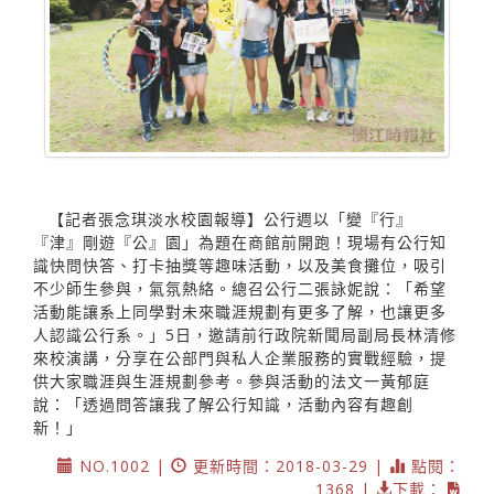
【記者張念琪淡水校園報導】公行週以「變『行』
『津』剛遊『公』園」為題在商館前開跑！現場有公行知
識快問快答、打卡抽獎等趣味活動，以及美食攤位，吸引
不少師生參與，氣氛熱絡。總召公行二張詠妮說：「希望
活動能讓系上同學對未來職涯規劃有更多了解，也讓更多
人認識公行系。」5日，邀請前行政院新聞局副局長林清修
來校演講，分享在公部門與私人企業服務的實戰經驗，提
供大家職涯與生涯規劃參考。參與活動的法文一黃郁庭
說：「透過問答讓我了解公行知識，活動內容有趣創
新！」
NO.1002 |
更新時間：2018-03-29 |
點閱：
1368 |
下載：