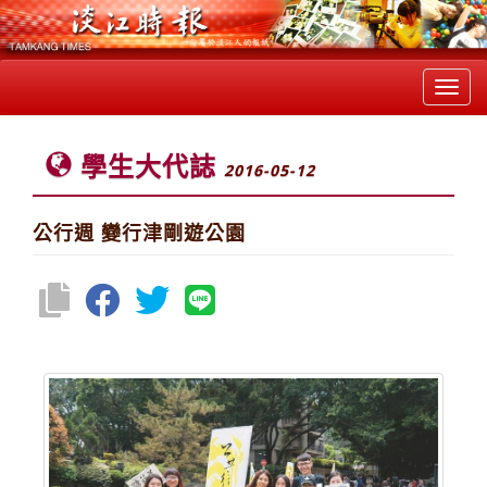
Toggl
navig
學生大代誌
2016-05-12
公行週 變行津剛遊公園