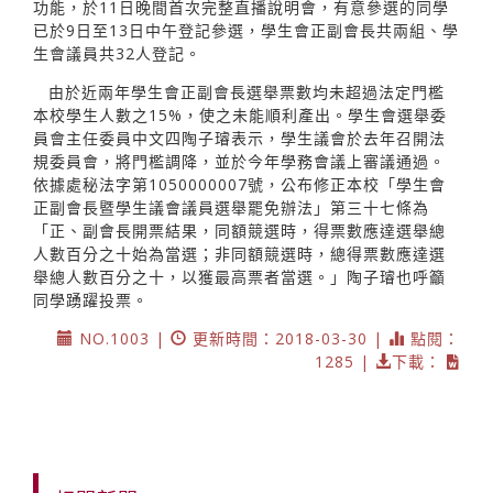
功能，於11日晚間首次完整直播說明會，有意參選的同學
已於9日至13日中午登記參選，學生會正副會長共兩組、學
生會議員共32人登記。
由於近兩年學生會正副會長選舉票數均未超過法定門檻
本校學生人數之15%，使之未能順利產出。學生會選舉委
員會主任委員中文四陶子璿表示，學生議會於去年召開法
規委員會，將門檻調降，並於今年學務會議上審議通過。
依據處秘法字第1050000007號，公布修正本校「學生會
正副會長暨學生議會議員選舉罷免辦法」第三十七條為
「正、副會長開票結果，同額競選時，得票數應達選舉總
人數百分之十始為當選；非同額競選時，總得票數應達選
舉總人數百分之十，以獲最高票者當選。」陶子璿也呼籲
同學踴躍投票。
NO.1003 |
更新時間：2018-03-30 |
點閱：
1285 |
下載：