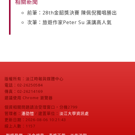
相關新聞
前筆：28th金韶獎決賽 陳佩倪獨唱勝出
次筆：旅遊作家Peter Su 演講高人氣
版權所有：淡江時報與媒體中心
電話：02-26250584
傳真：02-26214169
建議使用 Chrome 瀏覽器
個資相關問題請洽受理窗口，分機2799
管理者：
潘劭愷
/ 建置單位：
淡江大學資訊處
更新日期：2026-08-06 10:21:43
線上人數：1157