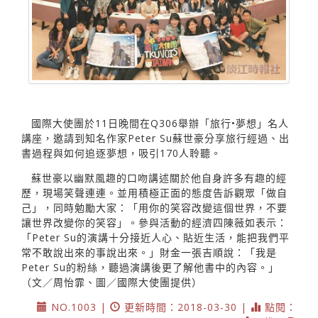
國際大使團於11日晚間在Q306舉辦「旅行•夢想」名人
講座，邀請到知名作家Peter Su蘇世豪分享旅行經過、出
書過程與如何追逐夢想，吸引170人聆聽。
蘇世豪以幽默風趣的口吻講述關於他自身許多有趣的經
歷，現場笑聲連連。並用積極正面的態度告訴觀眾「做自
己」，同時勉勵大家：「用你的笑容改變這個世界，不要
讓世界改變你的笑容」。參與活動的經濟四陳薇如表示：
「Peter Su的演講十分接近人心、貼近生活，能把我們平
常不敢說出來的事說出來。」財金一張吉順說：「我是
Peter Su的粉絲，聽過演講後更了解他書中的內容。」
（文／周怡霏、圖／國際大使團提供）
NO.1003 |
更新時間：2018-03-30 |
點閱：