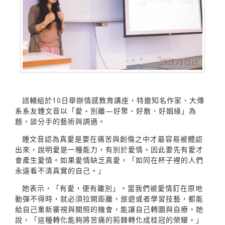
諮輔組於10日舉辦情感教育講座，特邀知名作家、大傳
系系友鍾文音以「愛‧別離—好聚、好散、好姻緣」為
題，談分手的藝術與調適。
鍾文音認為真愛是要在痛苦與創傷之中才最容易被體認
出來，說明愛是一種能力，有別於愛情。因此要先有愛才
會產生愛情。如果愛情缺乏真愛，「如同在杯子裡的人們
永遠看不清真實的自己。」
她表示，「有愛，便有離別」。當我們被愛情釘在原地
動彈不得時，就必須拉開距離，旅遊或者學習技藝，都能
給自己重新審視與關照的機會，能讓自己轉圜與自療。她
說，「這種轉化能夠將苦痛的荊棘轉化成桂冠的榮耀。」