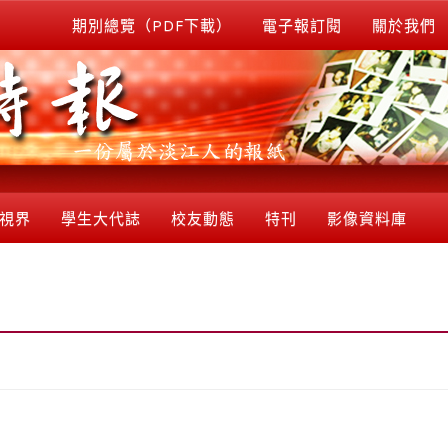
期別總覽（PDF下載）
電子報訂閱
關於我們
視界
學生大代誌
校友動態
特刊
影像資料庫