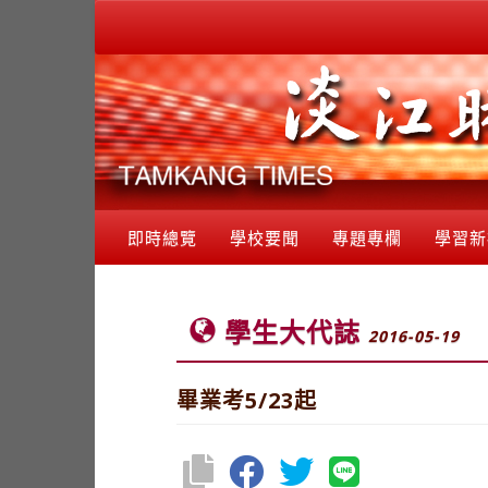
即時總覽
學校要聞
專題專欄
學習新
學生大代誌
2016-05-19
畢業考5/23起