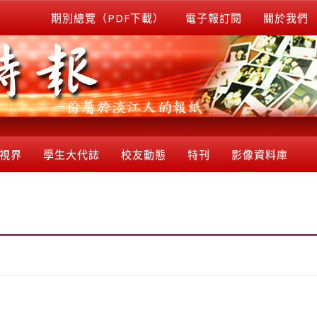
期別總覽（PDF下載）
電子報訂閱
關於我們
視界
學生大代誌
校友動態
特刊
影像資料庫