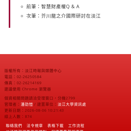
前筆：智慧財產權Q & A
次筆：芥川龍之介國際研討在淡江
版權所有：淡江時報與媒體中心
電話：02-26250584
傳真：02-26214169
建議使用 Chrome 瀏覽器
個資相關問題請洽受理窗口，分機2799
管理者：
潘劭愷
/ 建置單位：
淡江大學資訊處
更新日期：2026-08-06 10:21:43
線上人數：874
聯絡我們
法令規章
表格下載
工作流程