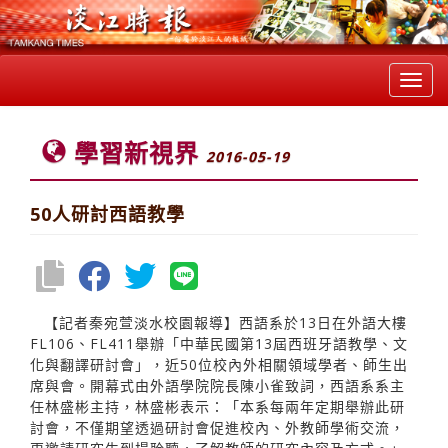
Toggl
navig
學習新視界
2016-05-19
50人研討西語教學
【記者秦宛萱淡水校園報導】西語系於13日在外語大樓
FL106、FL411舉辦「中華民國第13屆西班牙語教學、文
化與翻譯研討會」，近50位校內外相關領域學者、師生出
席與會。開幕式由外語學院院長陳小雀致詞，西語系系主
任林盛彬主持，林盛彬表示：「本系每兩年定期舉辦此研
討會，不僅期望透過研討會促進校內、外教師學術交流，