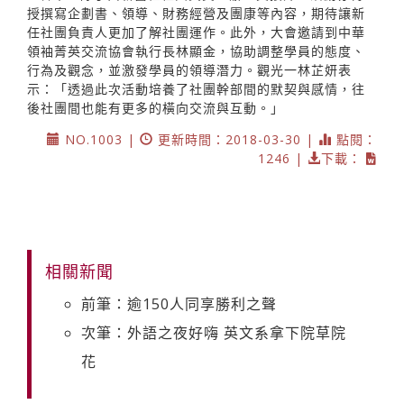
授撰寫企劃書、領導、財務經營及團康等內容，期待讓新
任社團負責人更加了解社團運作。此外，大會邀請到中華
領袖菁英交流協會執行長林顯金，協助調整學員的態度、
行為及觀念，並激發學員的領導潛力。觀光一林芷妍表
示：「透過此次活動培養了社團幹部間的默契與感情，往
後社團間也能有更多的橫向交流與互動。」
NO.1003 |
更新時間：2018-03-30 |
點閱：
1246 |
下載：
相關新聞
前筆：逾150人同享勝利之聲
次筆：外語之夜好嗨 英文系拿下院草院
花