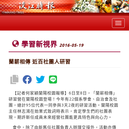
Toggl
navig
學習新視界
2016-05-19
蘭薪相傳 近百社團人研習
【記者何家穎蘭陽校園報導】6日至8日，「蘭薪相傳」
研習營在蘭陽校園登場！今年有22個系學會、自治會及社
團，總計95位代表一同參與3天2夜的研習活動。蘭陽校園
主任林志鴻在始業式致詞時表示，肯定學生們的社團表
現，期許新任成員未來經營社團能更具特色與向心力。
會中，除了由新舊任社團負責人辦理交接外，活動亦傳