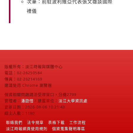
次筆：前駐波利維亞代表張文雄談國際
禮儀
版權所有：淡江時報與媒體中心
電話：02-26250584
傳真：02-26214169
建議使用 Chrome 瀏覽器
個資相關問題請洽受理窗口，分機2799
管理者：
潘劭愷
/ 建置單位：
淡江大學資訊處
更新日期：2026-08-06 10:21:43
線上人數：1180
聯絡我們
法令規章
表格下載
工作流程
淡江時報網頁使用規則
個資蒐集聲明專區