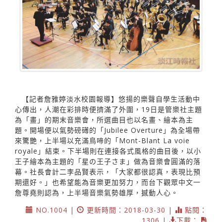
【記者詹雅婷淡水校園報導】悠揚的樂聲自學生活動中
心傳出，人潮在彩排時便擠滿了外圍，19日是管樂社主題
為「畫」的期末音樂會，所選曲目也以名畫、繪本為主
題。開場便以氣勢磅礡的「Jubilee Overture」為全場帶
來驚艷，上半場以充滿鳥啼的「Mont-Blant La voie
royale」結束。下半場則在連接各式風格的曲目後，以小
王子繪本為主題的「星の王子さま」做為音樂會圓滿的落
幕。社長會計二李品賢表示，「大家都很認真，表現比預
期還好。」也希望能為音樂更加努力，而台下觀眾中文一
詹尊堯則認為，上半場音樂氣勢雄厚，撼動人心。
NO.1004 |
更新時間：2018-03-30 |
點閱：
1306 |
下載：