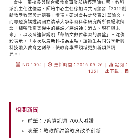
會中，張校長與聯合報教育事業部總經理陳迪智、教科
系系主任沈俊毅、師培中心主任徐加玲共同頒發「2015創
新教學教案設計競賽」獎項。研討會共計發表21篇論文，
而專題演講邀請國立清華大學學習科學研究所所長楊淑卿
談「翻轉教育契機中的慕課／磨課師：過去、現在與未
來」，以及陳迪智說明「華語文數位學習的展望」。沈俊
毅表示，「本次以最新科技為主軸，讓師生共同分享新興
科技融入教育之創舉，使教育專業領域更加新穎與精
進。」
NO.1004 |
更新時間：2016-05-26 |
點閱：
1351 |
下載：
相關新聞
前筆：7系資訊週 700人喊讚
次筆：教政所討論教育改革創新