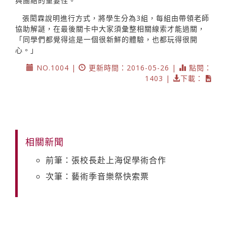
與團結的重要性。
張閎霖說明進行方式，將學生分為3組，每組由帶領老師
協助解謎，在最後關卡中大家須彙整相關線索才能過關，
「同學們都覺得這是一個很新鮮的體驗，也都玩得很開
心。」
NO.1004 |
更新時間：2016-05-26 |
點閱：
1403 |
下載：
相關新聞
前筆：張校長赴上海促學術合作
次筆：藝術季音樂祭快索票