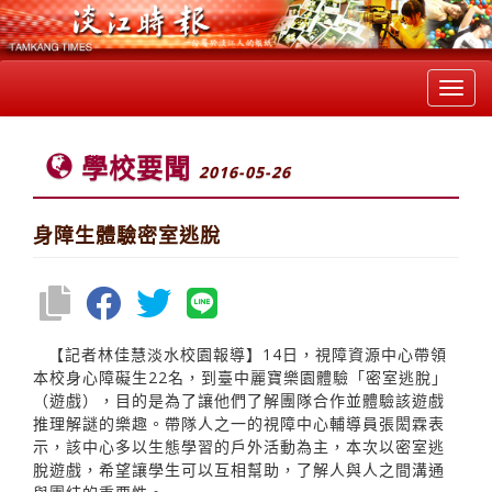
Toggl
navig
學校要聞
2016-05-26
身障生體驗密室逃脫
【記者林佳慧淡水校園報導】14日，視障資源中心帶領
本校身心障礙生22名，到臺中麗寶樂園體驗「密室逃脫」
（遊戲），目的是為了讓他們了解團隊合作並體驗該遊戲
推理解謎的樂趣。帶隊人之一的視障中心輔導員張閎霖表
示，該中心多以生態學習的戶外活動為主，本次以密室逃
脫遊戲，希望讓學生可以互相幫助，了解人與人之間溝通