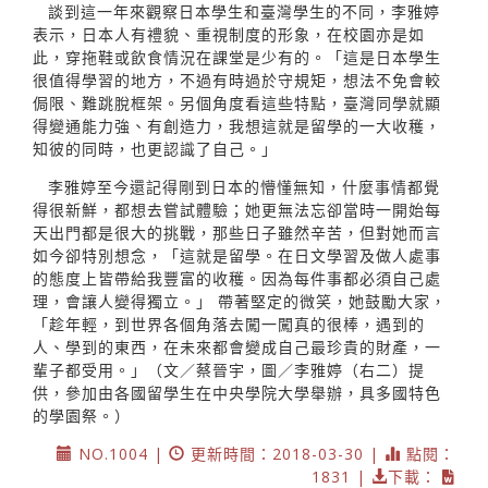
談到這一年來觀察日本學生和臺灣學生的不同，李雅婷
表示，日本人有禮貌、重視制度的形象，在校園亦是如
此，穿拖鞋或飲食情況在課堂是少有的。「這是日本學生
很值得學習的地方，不過有時過於守規矩，想法不免會較
侷限、難跳脫框架。另個角度看這些特點，臺灣同學就顯
得變通能力強、有創造力，我想這就是留學的一大收穫，
知彼的同時，也更認識了自己。」
李雅婷至今還記得剛到日本的懵懂無知，什麼事情都覺
得很新鮮，都想去嘗試體驗；她更無法忘卻當時一開始每
天出門都是很大的挑戰，那些日子雖然辛苦，但對她而言
如今卻特別想念，「這就是留學。在日文學習及做人處事
的態度上皆帶給我豐富的收穫。因為每件事都必須自己處
理，會讓人變得獨立。」 帶著堅定的微笑，她鼓勵大家，
「趁年輕，到世界各個角落去闖一闖真的很棒，遇到的
人、學到的東西，在未來都會變成自己最珍貴的財產，一
輩子都受用。」（文／蔡晉宇，圖／李雅婷（右二）提
供，參加由各國留學生在中央學院大學舉辦，具多國特色
的學園祭。）
NO.1004 |
更新時間：2018-03-30 |
點閱：
1831 |
下載：