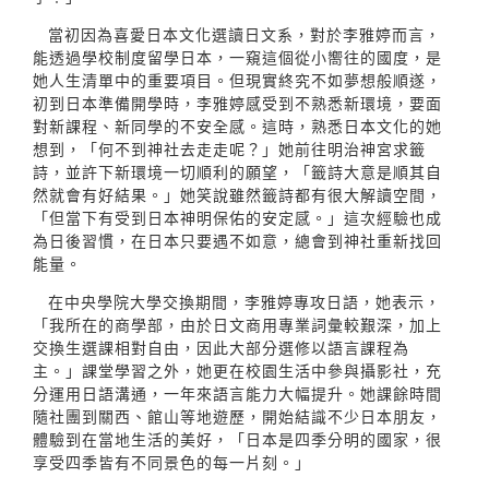
當初因為喜愛日本文化選讀日文系，對於李雅婷而言，
能透過學校制度留學日本，一窺這個從小嚮往的國度，是
她人生清單中的重要項目。但現實終究不如夢想般順遂，
初到日本準備開學時，李雅婷感受到不熟悉新環境，要面
對新課程、新同學的不安全感。這時，熟悉日本文化的她
想到，「何不到神社去走走呢？」她前往明治神宮求籤
詩，並許下新環境一切順利的願望，「籤詩大意是順其自
然就會有好結果。」她笑說雖然籤詩都有很大解讀空間，
「但當下有受到日本神明保佑的安定感。」這次經驗也成
為日後習慣，在日本只要遇不如意，總會到神社重新找回
能量。
在中央學院大學交換期間，李雅婷專攻日語，她表示，
「我所在的商學部，由於日文商用專業詞彙較艱深，加上
交換生選課相對自由，因此大部分選修以語言課程為
主。」課堂學習之外，她更在校園生活中參與攝影社，充
分運用日語溝通，一年來語言能力大幅提升。她課餘時間
隨社團到關西、館山等地遊歷，開始結識不少日本朋友，
體驗到在當地生活的美好，「日本是四季分明的國家，很
享受四季皆有不同景色的每一片刻。」