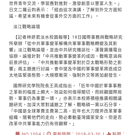
世界青年交流，學習應對進對、激發創意以豐富人生。」
日文二羅云㚬表示：「經由這次演講，了解到外交方面知
識，希望未來有機會從事外交方面的工作」。
淡江戰略論壇
【記者林妍君淡水校園報導】18日國際事務與戰略研究
所舉辦「從中共軍事變革解構共軍軍事戰略轉變及其影
響」淡江戰略論壇，並由中共研究雜誌社、漢聲廣播電台
協辦。論壇針對「中共推動軍事變革的成因、戰略意涵與
前景評估」、「中共推動軍事變革對於亞太戰略形勢之影
響」兩主題進行討論，會中提及中國的軍事變革將造成亞
太地區緊張態勢，大規模衝突、強制外交等將加劇發生。
國際研究學院院長王高成指出，「近年中國於軍事事務
之革新的幅度上頗大，效益如何值得關切，而綜觀國際局
勢，軍事仍為重要一環。」亦表示本校將積極推廣相關議
題研究，加深大眾對議題之了解。戰略碩一黨以石分享，
「中國是全球軍費支費第二高，近年也大刀闊斧改革軍事
組織，隨著他們的走向，勢必牽動臺灣國家安全，但是否
改革中共軍事能力仍有待觀察。」
NO.1004 |
更新時間：2018-03-30 |
點閱：