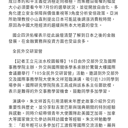
成日本的和平主義從消極走向積極，而集體自衛權的幅度
大小必須要看今年7月份的選舉狀況，並從開放自由化、多
角化建立安全保障與價值重視等3角度分析安倍政策。亞洲
所助理教授小山直則提出日本可能延後調漲消費稅時間，
原因為中國大陸經濟的趨緩與熊本大地震的發生。
國企四洪佑權表示從此論壇清楚了解到日本之後的金融
發展，在金融實務與投資方面也受益良多。
全民外交研習營
【記者王立元淡水校園報導】16日由外交部外交及國際
事務學院主辦，外交與國際關係學系承辦於驚聲大樓國際
會議廳舉行「105全民外交研習營」活動，邀請到外交部外
交及國際事務學院大使朱文祥蒞臨演講，吸引近120同學到
場參與。國際研究學院院長王高成與該系系主任鄭欽模，
表示是難得的外交事務學習機會，鼓勵同學多加學習。
演講中，朱文祥首先引用清朝末年歷史故事介紹外交的
重要性與歷史，並分享駐吉里巴斯與瑞典期間的特別經驗
與感動。同時介紹帶領青年大使團隊赴美國芝加哥、加拿
大等國家做文化參訪與拜訪國會等經驗。朱文祥勉勵學
生：「趁年輕可以多參加打工渡假等國際交流活動，藉與