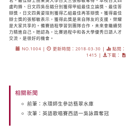
名。最佳辯士由東吳大學日文三張郁敏奪得。本校日文四
盧昀鋒、日文四吳岳錩分別獲得甲組最佳立論獎、最佳答
辯獎，日文四黃姿瑄則獲得乙組最佳再答辯獎。獲得最佳
辯士獎的張郁敏表示，獲得此獎是來自隊友的支援，榮耀
是大家共享的。備賽過程學習到團隊合作，未來會繼續努
力精進自己。她認為，比賽過程中和各大學優秀日語人才
交流，是很好的機會。
NO.1004 |
更新時間：2018-03-30 |
點閱：
1415 |
下載：
相關新聞
前筆：水環師生參訪翡翠水庫
次筆：英語歌唱賽西語一吳詠霖奪冠