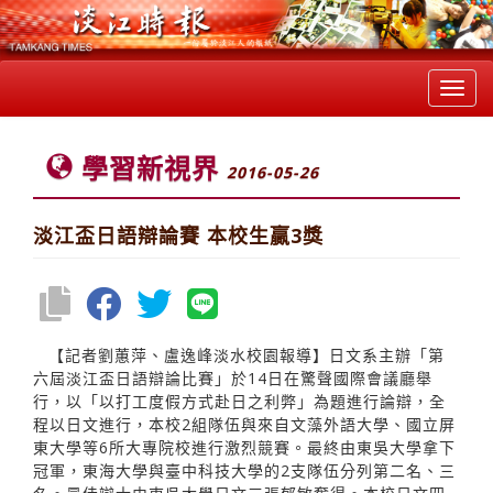
Toggl
navig
學習新視界
2016-05-26
淡江盃日語辯論賽 本校生贏3獎
【記者劉蕙萍、盧逸峰淡水校園報導】日文系主辦「第
六屆淡江盃日語辯論比賽」於14日在驚聲國際會議廳舉
行，以「以打工度假方式赴日之利弊」為題進行論辯，全
程以日文進行，本校2組隊伍與來自文藻外語大學、國立屏
東大學等6所大專院校進行激烈競賽。最終由東吳大學拿下
冠軍，東海大學與臺中科技大學的2支隊伍分列第二名、三