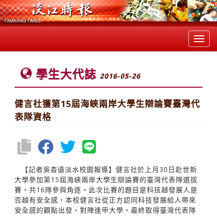
Toggl
navig
學生大代誌
2016-05-26
健言社獲第15屆海峽兩岸大學生辯論賽臺灣代
表隊資格
【記者吳杳遠淡水校園報導】健言社於上月30日赴世新
大學參加第15屆海峽兩岸大學生辯論賽的臺灣代表隊選拔
賽，共16隊參與角逐。此次比賽的題目是科技越發展人是
否越有安全感，本校健言社從正方認同科技發展給人帶來
安全感的觀點出發，對陣逢甲大學。最終取得臺灣代表隊