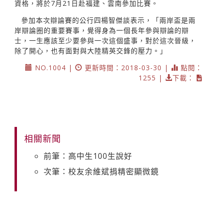
資格，將於7月21日赴福建、雲南參加比賽。
參加本次辯論賽的公行四楊智傑談表示，「兩岸盃是兩
岸辯論圈的重要賽事，覺得身為一個長年參與辯論的辯
士，一生應該至少要參與一次這個盛事，對於這次晉級，
除了開心，也有面對與大陸精英交鋒的壓力。」
NO.1004 |
更新時間：2018-03-30 |
點閱：
1255 |
下載：
相關新聞
前筆：高中生100生說好
次筆：校友余維斌捐精密顯微鏡