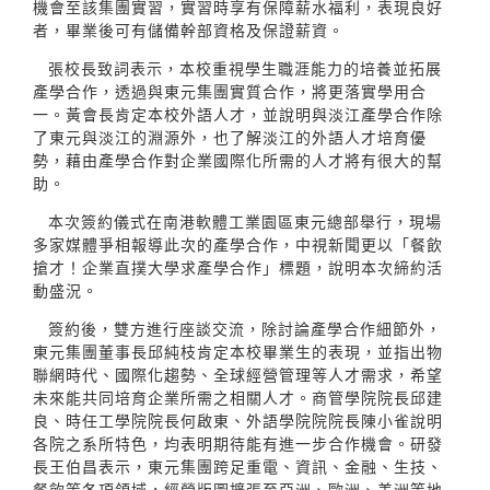
機會至該集團實習，實習時享有保障薪水福利，表現良好
者，畢業後可有儲備幹部資格及保證薪資。
張校長致詞表示，本校重視學生職涯能力的培養並拓展
產學合作，透過與東元集團實質合作，將更落實學用合
一。黃會長肯定本校外語人才，並說明與淡江產學合作除
了東元與淡江的淵源外，也了解淡江的外語人才培育優
勢，藉由產學合作對企業國際化所需的人才將有很大的幫
助。
本次簽約儀式在南港軟體工業園區東元總部舉行，現場
多家媒體爭相報導此次的產學合作，中視新聞更以「餐飲
搶才！企業直撲大學求產學合作」標題，說明本次締約活
動盛況。
簽約後，雙方進行座談交流，除討論產學合作細節外，
東元集團董事長邱純枝肯定本校畢業生的表現，並指出物
聯網時代、國際化趨勢、全球經營管理等人才需求，希望
未來能共同培育企業所需之相關人才。商管學院院長邱建
良、時任工學院院長何啟東、外語學院院院長陳小雀說明
各院之系所特色，均表明期待能有進一步合作機會。研發
長王伯昌表示，東元集團跨足重電、資訊、金融、生技、
餐飲等各項領域，經營版圖擴張至亞洲、歐洲、美洲等地