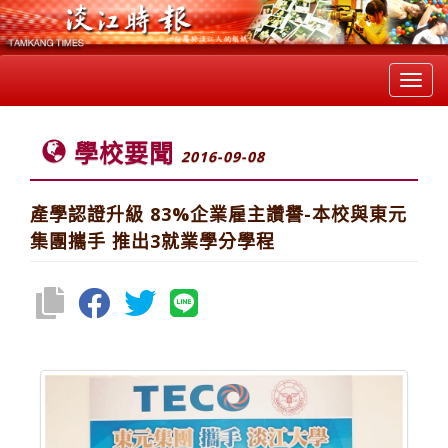
Toggl
navig
學校要聞
2016-09-08
產學認證升級 83%企業雇主讚譽-本校與東元
集團攜手 推出3就業學分學程