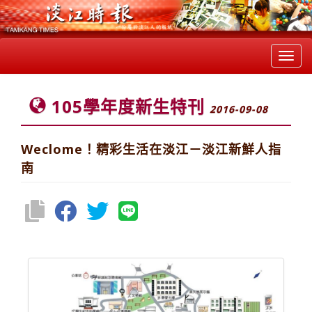
Toggl
navig
105學年度新生特刊
2016-09-08
Weclome！精彩生活在淡江－淡江新鮮人指
南