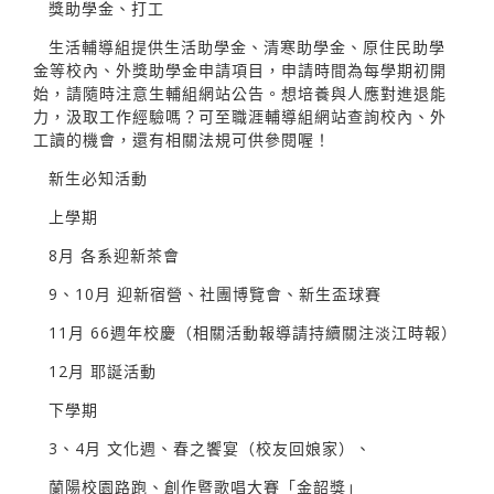
獎助學金、打工
生活輔導組提供生活助學金、清寒助學金、原住民助學
金等校內、外獎助學金申請項目，申請時間為每學期初開
始，請隨時注意生輔組網站公告。想培養與人應對進退能
力，汲取工作經驗嗎？可至職涯輔導組網站查詢校內、外
工讀的機會，還有相關法規可供參閱喔！
新生必知活動
上學期
8月 各系迎新茶會
9、10月 迎新宿營、社團博覽會、新生盃球賽
11月 66週年校慶（相關活動報導請持續關注淡江時報）
12月 耶誕活動
下學期
3、4月 文化週、春之饗宴（校友回娘家）、
蘭陽校園路跑、創作暨歌唱大賽「金韶獎」