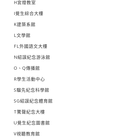
H宮燈教室
I覺生綜合大樓
K建築系館
L文學館
FL外國語文大樓
N紹謨紀念游泳館
O、Q傳播館
R學生活動中心
S騮先紀念科學館
SG紹謨紀念體育館
T驚聲紀念大樓
U覺生紀念圖書館
V視聽教育館