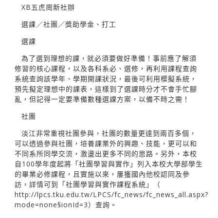
XB五虎崗新社辦
選課／社團／獎助學金、打工
選課
為了選到理想的課，就必須要做好準備！事前應了解須
修習的核心課程，以及各科系必、選修，再利用課程查詢
系統查詢該學年、學期開課狀況，最後可利用模擬系統，
預先擬定理想中的課表，這樣到了選課時分才不會手忙腳
亂，但記得一定要準備數種選課方案，以備不時之需！
社團
淡江非常重視社團參與，社團的數量更達到兩百多個，
可以透過參與社團，培養課業外的興趣、技能，更可以和
不同系所同學交流，激盪出更多不同的思路。另外，本校
自100學年度起將「社團學習與實作」列入本校大學部學生
的畢業必修課程，且實施以來，屢獲國內他校認同及參
訪，詳情可到「社團學習與實作課程系統」（
http://lpcs.tku.edu.tw/LPCS/fc_news/fc_news_all.aspx?
mode=none§ionId=3）查詢。