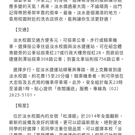
應多變的天氣！再來，淡水偶遇豪大雨，不論晴雨，出門
記得帶把骨架牢靠的雨傘。最後，淡水是個潮濕的地方，
善用校園附近的洗衣店烘衣，能夠讓你生活更舒適！
【交通】
淡水校園交通方便多元，可搭乘公車、步行或騎乘機
車。選擇搭公車往返淡水校園與淡水捷運站，可在紹念體
育館旁的公車站搭乘紅27或行政大樓旁搭紅28。而欲前往
捷運劍潭站搭乘308路公車；到臺北車站則搭756路公車。
選擇步行，從淡水捷運站順著英專路，爬上克難坡到達
淡水校園，約花費15至20分鐘！騎乘機車者，則可停放在
大忠街及五虎崗的機車停車場。此外，安全組於每天23時
至凌晨1時，貼心提供「夜間護送」服務，專線為（02）
2623-5101。
【租屋】
位於淡水校園內的女宿「松濤館」於2014年全面翻新，
嶄新的設備及良好的環境，更可以認識新朋友，絕對是女
同學的好選擇！若同學注重住宿品質，可以選擇本校「淡
江學園」的「寧靜樓層」來維護你的權益！但若沒抽到宿