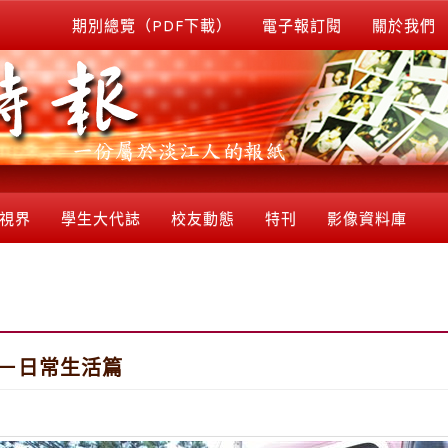
期別總覽（PDF下載）
電子報訂閱
關於我們
視界
學生大代誌
校友動態
特刊
影像資料庫
江－日常生活篇