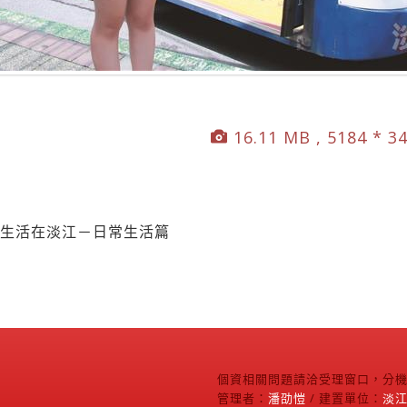
16.11 MB , 5184 * 3
精彩生活在淡江－日常生活篇
個資相關問題請洽受理窗口，分機2
管理者：
潘劭愷
/ 建置單位：
淡