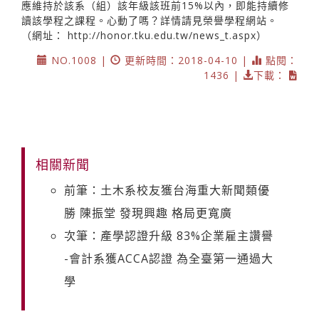
應維持於該系（組）該年級該班前15%以內，即能持續修
讀該學程之課程。心動了嗎？詳情請見榮譽學程網站。
（網址：
http://honor.tku.edu.tw/news_t.aspx）
NO.1008 |
更新時間：2018-04-10 |
點閱：
1436 |
下載：
相關新聞
前筆：土木系校友獲台海重大新聞類優
勝 陳振堂 發現興趣 格局更寬廣
次筆：產學認證升級 83%企業雇主讚譽
-會計系獲ACCA認證 為全臺第一通過大
學