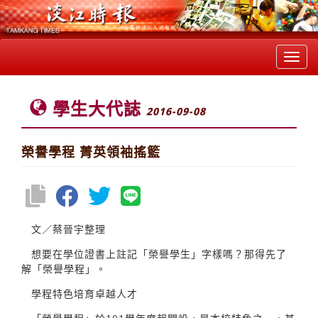
Toggl
navig
學生大代誌
2016-09-08
榮譽學程 菁英領袖搖籃
文／蔡晉宇整理
想要在學位證書上註記「榮譽學生」字樣嗎？那得先了
解「榮譽學程」。
學程特色培育卓越人才