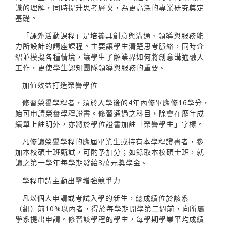
識的理解，同時提升思考層次，為更高深的專業研究奠定
基礎。
「課外活動課程」是培養具創意與溝通、領導與服務能
力所設計的講座課程。主要讓學生清楚思考脈絡，同時介
紹並模擬各種情境，讓學生了解業界如何將創意溝通融入
工作，更使學生認知團隊領導與服務的重要。
加值效益打造榮譽學位
修習榮譽學程者，須於入學後的4年內修畢應修16學分，
始可申請榮譽學程證書。修習通過之科目，除會在歷年成
績單上註明外，亦將於學位證書加註「榮譽學生」字樣。
凡修讀榮譽學程的應屆畢業生或持有本學程證書者，參
加本校碩士班甄試，可酌予加分；如錄取本校碩士班，就
讀之第一學年每學期發給3萬元獎學金。
學程申請主動出擊增強競爭力
凡以個人申請或考試入學的新生，總成績位於該系
（組）前10%以內者，得於每學期開學第二週前，向所屬
學系提出申請。修習該學程的學生，每學期學業平均成績