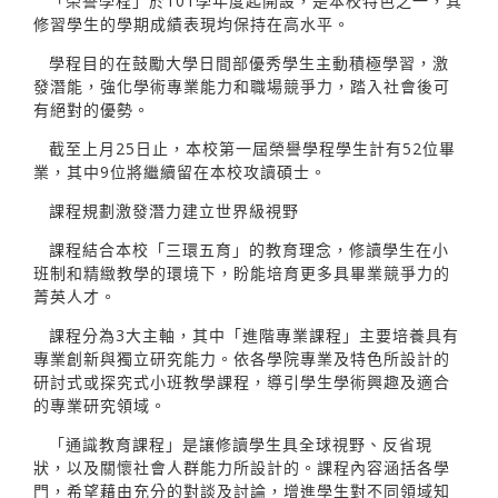
「榮譽學程」於101學年度起開設，是本校特色之一，其
修習學生的學期成績表現均保持在高水平。
學程目的在鼓勵大學日間部優秀學生主動積極學習，激
發潛能，強化學術專業能力和職場競爭力，踏入社會後可
有絕對的優勢。
截至上月25日止，本校第一屆榮譽學程學生計有52位畢
業，其中9位將繼續留在本校攻讀碩士。
課程規劃激發潛力建立世界級視野
課程結合本校「三環五育」的教育理念，修讀學生在小
班制和精緻教學的環境下，盼能培育更多具畢業競爭力的
菁英人才。
課程分為3大主軸，其中「進階專業課程」主要培養具有
專業創新與獨立研究能力。依各學院專業及特色所設計的
研討式或探究式小班教學課程，導引學生學術興趣及適合
的專業研究領域。
「通識教育課程」是讓修讀學生具全球視野、反省現
狀，以及關懷社會人群能力所設計的。課程內容涵括各學
門，希望藉由充分的對談及討論，增進學生對不同領域知