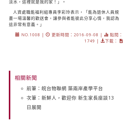
淡水，這裡就是我的家！」。
人資處職能福利組專員李彩玲表示，「能為退休人員規
畫一場溫馨的歡送會，讓參與者能彼此分享心情，我認為
這非常有意義。」
NO.1008 |
更新時間：2016-09-08 |
點閱：
1749 |
下載：
相關新聞
前筆：皖台物聯網 築兩岸產學平台
次筆：新鮮人，歡迎你 新生家長座談13
日展開