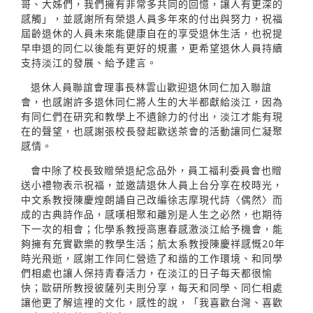
哥、大姊們，我們擁有非常多共同的回憶，讓人有更深的
感觸」，並感謝所有榮退人員多年來的付出與努力，祝福
屆齡退休的人員未來能健康自在的享受退休生活，也祝提
早申退的同仁以後能有更好的規畫，更希望退休人員持續
支持淡江的發展、給予建言。
退休人員聯誼會理事長林雲山歡迎退休同仁加入聯誼
會，也感謝許多退休同仁將人生的大半都獻給淡江，因為
有同仁們在研究和教學上不遺餘力的付出，淡江才能有現
在的聲望，也感謝張校長發起歡送茶會的活動讓同仁凝聚
感情。
會中除了校長致贈榮退紀念品外，員工福利委員會也贈
送小禮物表示祝福，並邀請退休人員上台分享在校時光，
中文系教授陳慶煌朗誦自己改編徐志摩現代詩〈偶然〉而
成的古典詩作品，感嘆相聚和離別是人生之必然，也期待
下一次的相會；化學系教授高惠春感激淡江給予機會，能
夠擁有充實歡樂的教學生活；航太系教授陳慶祥感慨20年
時光飛逝，感謝工作同仁營造了和諧的工作環境、和同學
們相處也讓人保持青春活力，在淡江的日子每天都很愉
快；歐研所教授彼薩列夫則分享，每天和同學、同仁相處
讓他更了解這裡的文化，感性的說，「我喜歡台灣、喜歡