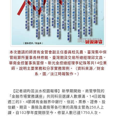
本次邀請的師資有金管會副主任委員桂先農、臺灣集中保
管結算所董事長林修銘、臺灣期貨交易所總經理邱文昌、
華南金控董事吳當傑、新光金控總經理李紀珠等共14位業
師，說明主要業務和分享實務案例。（資料來源／財金
系，圖／淡江時報製作。）
【記者胡昀芸淡水校園報導】新學期開始，商管學院的
「金融市場實務講座」共同科目選課人數爆滿，14日起每
週三的3、4節將有金融界中銀行、信託、票券、證券、投
信顧、期貨、壽險及產險等各行業的高階主管為250人上
課，自102學年度開辦至今，修習人數已達1750人次。