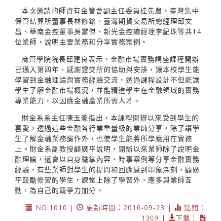
本次邀請的師資有金管會副主任委員桂先農、臺灣集中
保管結算所董事長林修銘、臺灣期貨交易所總經理邱文
昌、華南金控董事吳當傑、新光金控總經理李紀珠等共14
位業師，說明主要業務和分享實務案例。
商管學院院長邱建良表示，金融市場實務講座課程開辦
已邁入第四年，感謝證交所的協助與安排，讓本校學生能
學習到金融理論與實務經驗交流，透過課程設計不但能讓
學生了解金融市場概況，並能精進學生在金融領域的實務
專業能力，以因應金融產業所需人才。
財金系系主任陳玉瓏指出，本課程開辦以來受到學生的
喜愛，透過這些金融各行業重量級的業師分享，除了讓學
生了解金融業務運作外，也使學生能將所學應用在實務
上。財金系副教授顧廣平說明，開辦以來業師除了說明金
融理論，還會以自身職掌內容、時事案例等分享金融實務
經驗，有些業師對學生的提問和回應感到印象深刻，顧廣
平鼓勵修習的學生，課堂上除了學習外，應多與業師互
動，為自己的競爭力加分。
NO.1010 |
更新時間：2016-09-23 |
點閱：
1309 |
下載：