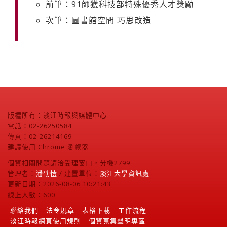
前筆：91師獲科技部特殊優秀人才獎勵
次筆：圖書館空間 巧思改造
版權所有：淡江時報與媒體中心
電話：02-26250584
傳真：02-26214169
建議使用 Chrome 瀏覽器
個資相關問題請洽受理窗口，分機2799
管理者：
潘劭愷
/ 建置單位：
淡江大學資訊處
更新日期：2026-08-06 10:21:43
線上人數：600
聯絡我們
法令規章
表格下載
工作流程
淡江時報網頁使用規則
個資蒐集聲明專區