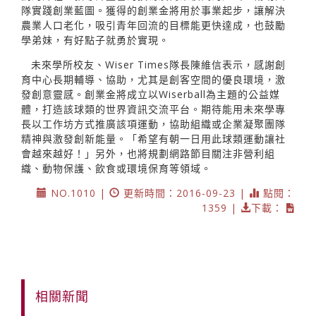
隊實踐創業藍圖。獲得的創業金將用於事業起步，讓解決
農業人口老化，吸引青年回流的目標能更快達成，也鼓勵
學弟妹，有好點子就勇於實現。
未來學所校友、Wiser Times隊長陳維信表示，感謝創
育中心長期輔導、協助，尤其是創客空間的優良環境，激
發創意靈感。創業金將成立以Wiserball為主題的公益媒
體，打造該球類的世界資訊交流平台。期待能用未來學專
長以工作坊方式推廣該項運動，協助組織或企業凝聚團隊
精神與激發創新能量。「希望有朝一日用此球類運動讓社
會越來越好！」另外，也將規劃網路節目關注非營利組
織、動物保護、飲食或環境保育等領域。
NO.1010 |
更新時間：2016-09-23 |
點閱：
1359 |
下載：
相關新聞