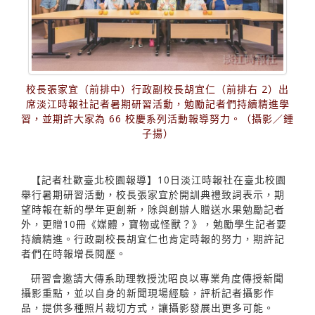
校長張家宜（前排中）行政副校長胡宜仁（前排右 2）出
席淡江時報社記者暑期研習活動，勉勵記者們持續精進學
習，並期許大家為 66 校慶系列活動報導努力。（攝影／鍾
子揚）
【記者杜歡臺北校園報導】10日淡江時報社在臺北校園
舉行暑期研習活動，校長張家宜於開訓典禮致詞表示，期
望時報在新的學年更創新，除與創辦人贈送水果勉勵記者
外，更贈10冊《媒體，寶物或怪獸？》，勉勵學生記者要
持續精進。行政副校長胡宜仁也肯定時報的努力，期許記
者們在時報增長閱歷。
研習會邀請大傳系助理教授沈昭良以專業角度傳授新聞
攝影重點，並以自身的新聞現場經驗，評析記者攝影作
品，提供多種照片裁切方式，讓攝影發展出更多可能。