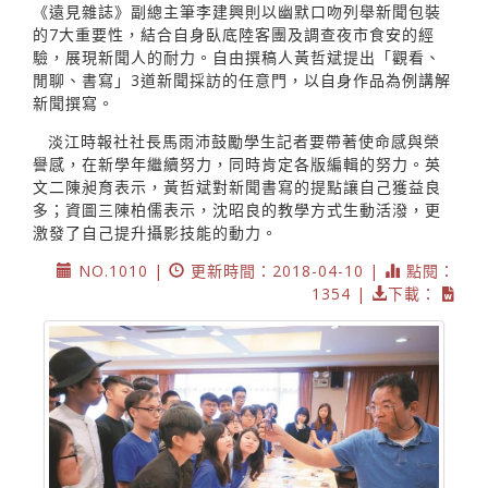
《遠見雜誌》副總主筆李建興則以幽默口吻列舉新聞包裝
的7大重要性，結合自身臥底陸客團及調查夜市食安的經
驗，展現新聞人的耐力。自由撰稿人黃哲斌提出「觀看、
閒聊、書寫」3道新聞採訪的任意門，以自身作品為例講解
新聞撰寫。
淡江時報社社長馬雨沛鼓勵學生記者要帶著使命感與榮
譽感，在新學年繼續努力，同時肯定各版編輯的努力。英
文二陳昶育表示，黃哲斌對新聞書寫的提點讓自己獲益良
多；資圖三陳柏儒表示，沈昭良的教學方式生動活潑，更
激發了自己提升攝影技能的動力。
NO.1010 |
更新時間：2018-04-10 |
點閱：
1354 |
下載：