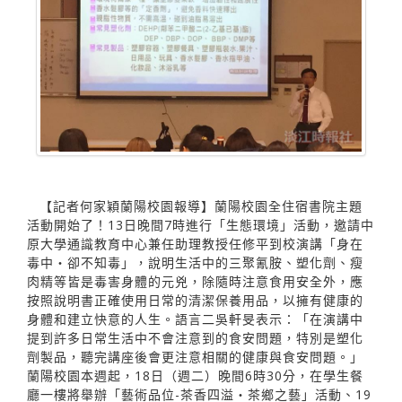
【記者何家穎蘭陽校園報導】蘭陽校園全住宿書院主題
活動開始了！13日晚間7時進行「生態環境」活動，邀請中
原大學通識教育中心兼任助理教授任修平到校演講「身在
毒中‧卻不知毒」，說明生活中的三聚氰胺、塑化劑、瘦
肉精等皆是毒害身體的元兇，除隨時注意食用安全外，應
按照說明書正確使用日常的清潔保養用品，以擁有健康的
身體和建立快意的人生。語言二吳軒旻表示：「在演講中
提到許多日常生活中不會注意到的食安問題，特別是塑化
劑製品，聽完講座後會更注意相關的健康與食安問題。」
蘭陽校園本週起，18日（週二）晚間6時30分，在學生餐
廳一樓將舉辦「藝術品位-茶香四溢‧茶鄉之藝」活動、19