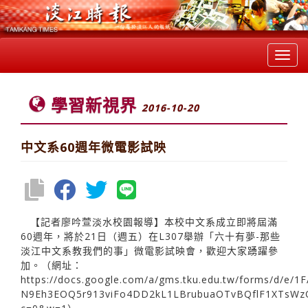
Toggl
navig
學習新視界
2016-10-20
中文系60週年微電影試映
【記者廖吟萱淡水校園報導】本校中文系成立即將屆滿
60週年，將於21日（週五）在L307舉辦「六十有夢-那些
淡江中文系教我們的事」微電影試映會，歡迎大家踴躍參
加。（網址：
https://docs.google.com/a/gms.tku.edu.tw/forms/d/e/1
N9Eh3EOQ5r913viFo4DD2kL1LBrubuaOTvBQflF1XTsWzQ