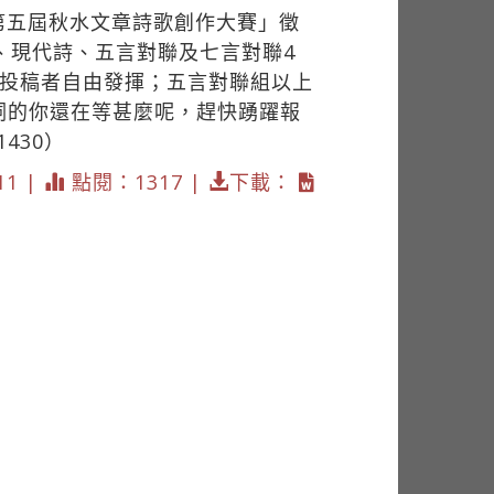
第五屆秋水文章詩歌創作大賽」徵
、現代詩、五言對聯及七言對聯4
由投稿者自由發揮；五言對聯組以上
詞的你還在等甚麼呢，趕快踴躍報
=1430）
11 |
點閱：1317 |
下載：