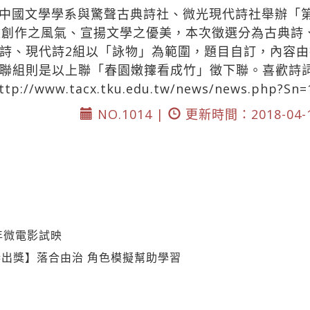
中國文學學系與驚聲古典詩社、微光現代詩社舉辦「
吹創作之風氣、宣揚文學之優美，本次徵選分為古典詩
詩、現代詩2組以「詠物」為範圍，題目自訂，內容
聯組則是以上聯「春園嫩籜看成竹」徵下聯。喜歡詩
ttp://www.tacx.tku.edu.tw/news/news.php?Sn
NO.1014 |
更新時間：2018-04-
年微電影試映
出獎】落合由治 角色模擬幫助學習