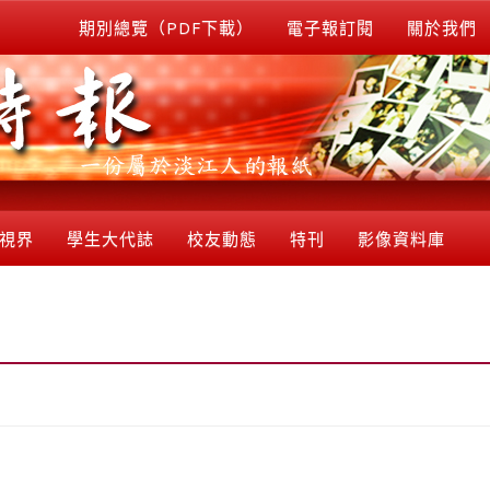
期別總覽（PDF下載）
電子報訂閱
關於我們
視界
學生大代誌
校友動態
特刊
影像資料庫