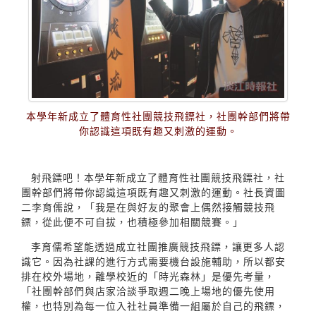
本學年新成立了體育性社團競技飛鏢社，社團幹部們將帶
你認識這項既有趣又刺激的運動。
射飛鏢吧！本學年新成立了體育性社團競技飛鏢社，社
團幹部們將帶你認識這項既有趣又刺激的運動。社長資圖
二李育儒說，「我是在與好友的聚會上偶然接觸競技飛
鏢，從此便不可自拔，也積極參加相關競賽。」
李育儒希望能透過成立社團推廣競技飛鏢，讓更多人認
識它。因為社課的進行方式需要機台設施輔助，所以都安
排在校外場地，離學校近的「時光森林」是優先考量，
「社團幹部們與店家洽談爭取週二晚上場地的優先使用
權，也特別為每一位入社社員準備一組屬於自己的飛鏢，