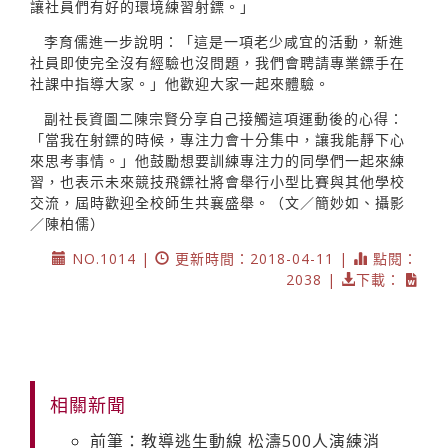
讓社員們有好的環境練習射鏢。」
李育儒進一步說明：「這是一項老少咸宜的活動，新進
社員即使完全沒有經驗也沒問題，我們會聘請專業鏢手在
社課中指導大家。」他歡迎大家一起來體驗。
副社長資圖二陳宗賢分享自己接觸這項運動後的心得：
「當我在射鏢的時候，專注力會十分集中，讓我能靜下心
來思考事情。」他鼓勵想要訓練專注力的同學們一起來練
習，也表示未來競技飛鏢社將會舉行小型比賽與其他學校
交流，屆時歡迎全校師生共襄盛舉。（文／簡妙如、攝影
／陳柏儒）
NO.1014 |
更新時間：2018-04-11 |
點閱：
2038 |
下載：
相關新聞
前筆：教導逃生動線 松濤500人演練消