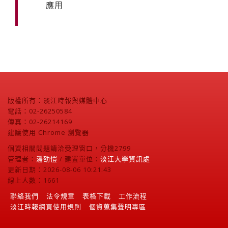
應用
版權所有：淡江時報與媒體中心
電話：02-26250584
傳真：02-26214169
建議使用 Chrome 瀏覽器
個資相關問題請洽受理窗口，分機2799
管理者：
潘劭愷
/ 建置單位：
淡江大學資訊處
更新日期：2026-08-06 10:21:43
線上人數：1661
聯絡我們
法令規章
表格下載
工作流程
淡江時報網頁使用規則
個資蒐集聲明專區