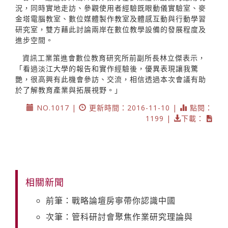
況，同時實地走訪、參觀使用者經驗既眼動儀實驗室、麥
金塔電腦教室、數位媒體製作教室及體感互動與行動學習
研究室，雙方藉此討論兩岸在數位教學設備的發展程度及
進步空間。
資訊工業策進會數位教育研究所前副所長林立傑表示，
「看過淡江大學的報告和實作經驗後，優異表現讓我驚
艷，很高興有此機會參訪、交流，相信透過本次會議有助
於了解教育產業與拓展視野。」
NO.1017 |
更新時間：2016-11-10 |
點閱：
1199 |
下載：
相關新聞
前筆：戰略論壇房寧帶你認識中國
次筆：管科研討會聚焦作業研究理論與