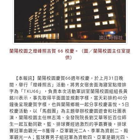
蘭陽校園之燈峰照吉賀 66 校慶。（圖／蘭陽校園主任室提
供）
【本報訊】蘭陽校園慶賀66週年校慶，於上月31日晚
間，舉行「燈峰照吉」活動，將男女宿舍面海寢室點燈排
字為「TKU66」，負責本次活動軍訓室蘭陽校園組組長黃
銘川表示，事先取得平面圖並規劃字樣，當天彩排約40分
鐘後呈現慶賀字樣，也與蘭陽鄉親一起分享校慶喜悅。5日
校慶活動，以「馬戲團」為主題舉辦校慶園遊會和社團表
演，蘭陽校園主任林志鴻、全發院院長劉艾華等近百位師
生一起互動同歡。籃、排球賽經過激烈的爭霸賽後，排球
賽冠軍由觀光一B獲得，亞軍觀光二A、季軍為資創二、殿
軍觀光一A；籃球賽男子組冠軍為資軟四、亞軍是觀光四、