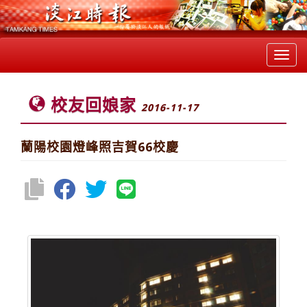
Toggl
navig
校友回娘家
2016-11-17
蘭陽校園燈峰照吉賀66校慶