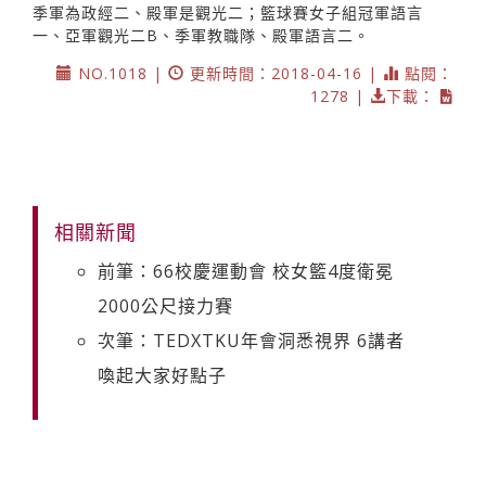
季軍為政經二、殿軍是觀光二；籃球賽女子組冠軍語言
一、亞軍觀光二B、季軍教職隊、殿軍語言二。
NO.1018 |
更新時間：2018-04-16 |
點閱：
1278 |
下載：
相關新聞
前筆：66校慶運動會 校女籃4度衛冕
2000公尺接力賽
次筆：TEDXTKU年會洞悉視界 6講者
喚起大家好點子