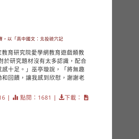
賽，以「高中國文：北投硫穴記
家教育研究院愛學網教育遊戲類教
對於研究題材沒有太多認識，配合
就感十足。」巫亭璇說，「將無趣
勵和回饋，讓我感到欣慰，謝謝老
16 |
點閱：1681 |
下載：