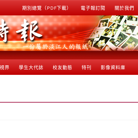
期別總覽（PDF下載）
電子報訂閱
關於我們
視界
學生大代誌
校友動態
特刊
影像資料庫