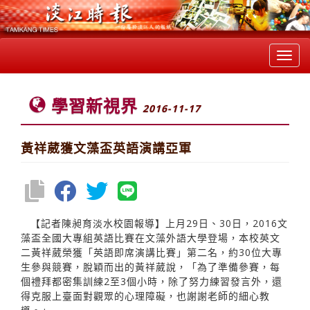
Toggl
navig
學習新視界
2016-11-17
黃祥葳獲文藻盃英語演講亞軍
【記者陳昶育淡水校園報導】上月29日、30日，2016文
藻盃全國大專組英語比賽在文藻外語大學登場，本校英文
二黃祥葳榮獲「英語即席演講比賽」第二名，約30位大專
生參與競賽，脫穎而出的黃祥葳說，「為了準備參賽，每
個禮拜都密集訓練2至3個小時，除了努力練習發言外，還
得克服上臺面對觀眾的心理障礙，也謝謝老師的細心教