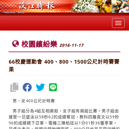
Toggl
navig
校園繽紛樂
2016-11-17
66校慶運動會 400、800、1500公尺計時賽賽
果
男、女400公尺計時賽
男子組分為4組互相廝殺，女子組有兩組比賽。男子組由
運管一范盛泳以58秒62的成績奪冠，教科四羅竟文以59秒
96的成績摘下亞軍，電機三陳柏廷以1分01秒36獲季軍。
范盛泳表示，從國中開始練田徑，400公尺也是平常訓練的