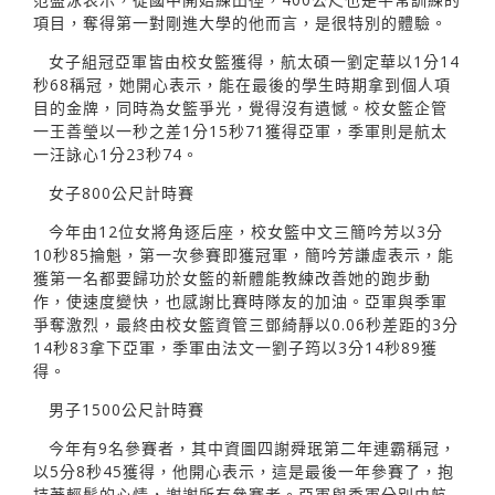
項目，奪得第一對剛進大學的他而言，是很特別的體驗。
女子組冠亞軍皆由校女籃獲得，航太碩一劉定華以1分14
秒68稱冠，她開心表示，能在最後的學生時期拿到個人項
目的金牌，同時為女籃爭光，覺得沒有遺憾。校女籃企管
一王善瑩以一秒之差1分15秒71獲得亞軍，季軍則是航太
一汪詠心1分23秒74。
女子800公尺計時賽
今年由12位女將角逐后座，校女籃中文三簡吟芳以3分
10秒85掄魁，第一次參賽即獲冠軍，簡吟芳謙虛表示，能
獲第一名都要歸功於女籃的新體能教練改善她的跑步動
作，使速度變快，也感謝比賽時隊友的加油。亞軍與季軍
爭奪激烈，最終由校女籃資管三鄧綺靜以0.06秒差距的3分
14秒83拿下亞軍，季軍由法文一劉子筠以3分14秒89獲
得。
男子1500公尺計時賽
今年有9名參賽者，其中資圖四謝舜珉第二年連霸稱冠，
以5分8秒45獲得，他開心表示，這是最後一年參賽了，抱
持著輕鬆的心情，謝謝所有參賽者。亞軍與季軍分別由航