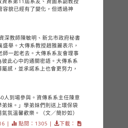
資系第11屆系友、資圖系副教授
管容貌已經有了變化，但透過神
）
、資深教師陳敏明、新北市政府秘書
襄盛舉。大傳系教授趙雅麗表示，
老師一起老去。大傳系系友會理事
為彼此心中的通關密語。大傳系系
歸屬感，並承諾系上也會更努力，
60人到場參與。資傳系系主任陳意
學弟妹。」學弟妹們則送上環保袋
場氣氛溫馨歡樂。（文／簡妙如）
16 |
點閱：1305 |
下載：