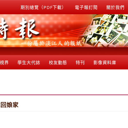
期別總覽（PDF下載）
電子報訂閱
關於我們
視界
學生大代誌
校友動態
特刊
影像資料庫
院回娘家