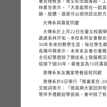
著宮燈教室、覺生紀念圖書館、工
林素甘表示，「大家能聚在一起真
韻、肢體，還是可以很快認出對方
大傳系與壽星同慶
大傳系於上月22日在臺北校園
處處長林芥佑、本校系所友會聯合
30年多來的教學生涯，每位學生
長陳中興表示，未來系友會也會積
主任紀慧君除了簡述系上發展概況
迎接下個30年。最後並為10月
資傳系系友攜家帶眷返校同歡
資傳系於6日舉行「猴裏家在-2
文致詞表示：「很高興大家回到母
等伴手禮歡迎學長姊，會中除了有