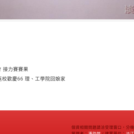
會 接力賽賽果
返校歡慶66 理、工學院回娘家
個資相關問題請洽受理窗口，分機2
管理者：
潘劭愷
/ 建置單位：
淡