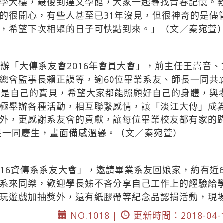
學大樓，最後到達文學館，大家一起尋找青春記憶。教
的很開心，有些人甚至已31年沒見，但很神奇的是儘
，希望下次相聚的日子可快點到來。」（文／秦宛萱
舉辦「大傳系友會2016年會員大會」，前主任王嵩音
總會監事長賴正謨等，逾60位畢業系友、師長一同共
都是自己的寶貝，希望大家都能照顧好自己的身體，與
極舉辦各種活動，相互聯繫感情，讓「淡江大傳」成
外，更感謝系友會的貢獻，讓每位畢業校友都有家的
壽星一同慶生，畫面備感溫馨。（文／秦宛萱）
016資傳系系友大會」，邀請畢業系友回娘家，約有近
系來同樂，歡迎學長姊不吝分享自己工作上的經驗給
玩遊戲加抽獎外，還有紙膠帶等紀念品認捐活動，現
NO.1018 |
更新時間：2018-04-