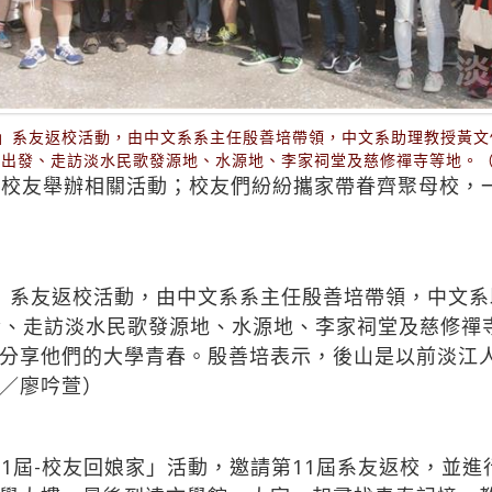
山」系友返校活動，由中文系系主任殷善培帶領，中文系助理教授黃文
園出發、走訪淡水民歌發源地、水源地、李家祠堂及慈修禪寺等地。
接校友舉辦相關活動；校友們紛紛攜家帶眷齊聚母校，
」系友返校活動，由中文系系主任殷善培帶領，中文
發、走訪淡水民歌發源地、水源地、李家祠堂及慈修禪
分享他們的大學青春。殷善培表示，後山是以前淡江
／廖吟萱）
11屆-校友回娘家」活動，邀請第11屆系友返校，並