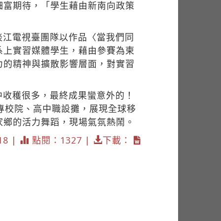
鈿富期待，「學生藉由新南向政策
淡江電視臺團隊以作品〈當我們同
系上實習媒體學生，藉由參賽為柬
力的精神與擴散影響層面，對實習
中收穫很多，最終成果蠻意外的！
專校院、高中職設攤，展現全球移
家鄉的活力舞蹈，現場氣氛熱鬧。
18 |
點閱：1327 |
下載：