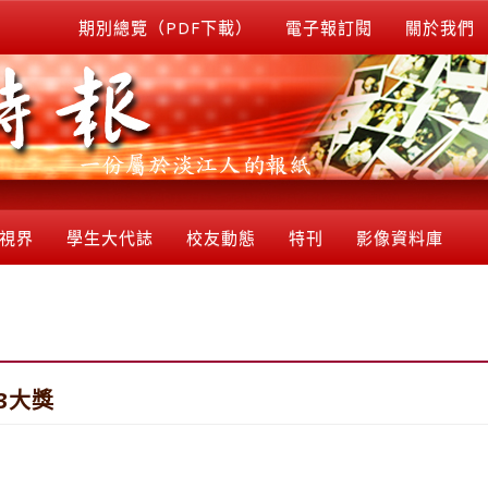
期別總覽（PDF下載）
電子報訂閱
關於我們
視界
學生大代誌
校友動態
特刊
影像資料庫
3大獎