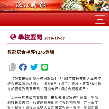
Toggl
navig
學校要聞
2016-12-08
教部統合視導12/6登場
【記者楊喻閔淡水校園報導】「105年度教育部大專校院
統合視導實地訪視」，將於6日（週二）登場，將有38位教
育部視導委員及專員，蒞校考評8項統合視導項目。
上午在覺生國際會議廳，由校長張家宜進行簡報，學術
副校長葛煥昭、行政副校長胡宜仁與各視導項目之一級主
管、秘書、組長及承辦人員將出席與會。會中，委員將進