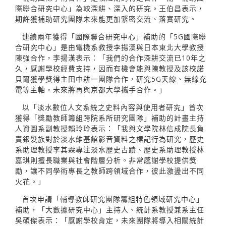
際聯合研究中心」為較深耕、深入的研究。王伯昌表示，
期許獲補助研究團隊未來能更加緊密交流、落實研究。
連續兩年獲得「國際聯合研究中心」補助的「5G國際聯
合研究中心」是由電機系教授李揚漢與日本東北大學教授
陳強合作，李揚漢表示：「我們的合作深耕交流已10年之
久，感謝學校經費支持，因而有機會能與陳教授及該校諾
貝爾獲學獎得主田中耕一團隊合作，研究5G天線、無線充
電等主軸，未來將再與京都大學攜手合作。」
以「淡水數位人文系統之史料內容與使用者研究」首次
獲得「獎勵教師籌組跨院系所研究團隊」補助的計畫主持
人資圖系副教授賴玲玲表示：「我與文學院林信成院長負
責銀髮族對於淡水維基館影音資料之標記行為研究，歷史
系助理教授李其霖專注淡水歷史古蹟、歷史系助理教授林
嘉琪則擅長職業與社會階層分析。非常感謝學校提供獎
勵，讓不同學術專長之教師跨領域合作，彼此激盪出不同
火花。」
首次申請「輔導教師研究團隊籌組特色領域研究中心」
補助，「大數據研究中心」主持人、統計系教授兼系主任
吳碩傑表示：「感謝學校肯定，未來團隊將導入相關統計