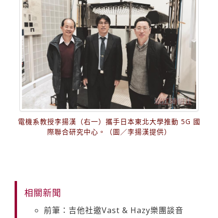
電機系教授李揚漢（右一）攜手日本東北大學推動 5G 國
際聯合研究中心。（圖／李揚漢提供）
相關新聞
前筆：吉他社邀Vast & Hazy樂團談音