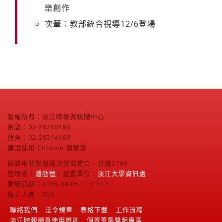
樂創作
次筆：教部統合視導12/6登場
版權所有：淡江時報與媒體中心
電話：02-26250584
傳真：02-26214169
建議使用 Chrome 瀏覽器
個資相關問題請洽受理窗口，分機2799
管理者：
潘劭愷
/ 建置單位：
淡江大學資訊處
更新日期：2026-08-05 11:27:17
線上人數：959
聯絡我們
法令規章
表格下載
工作流程
淡江時報網頁使用規則
個資蒐集聲明專區