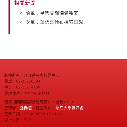
相關新聞
前筆：星樂交輝聽覺饗宴
次筆：華語哥倫布探索日越
版權所有：淡江時報與媒體中心
電話：02-26250584
傳真：02-26214169
建議使用 Chrome 瀏覽器
個資相關問題請洽受理窗口，分機2799
管理者：
潘劭愷
/ 建置單位：
淡江大學資訊處
更新日期：2026-08-06 10:21:43
線上人數：749