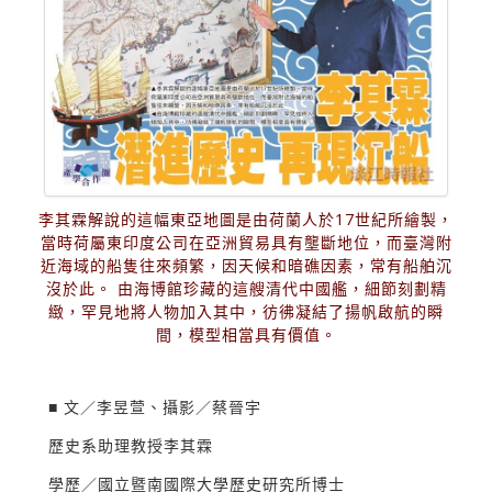
李其霖解說的這幅東亞地圖是由荷蘭人於17世紀所繪製，
當時荷屬東印度公司在亞洲貿易具有壟斷地位，而臺灣附
近海域的船隻往來頻繁，因天候和暗礁因素，常有船舶沉
沒於此。 由海博館珍藏的這艘清代中國艦，細節刻劃精
緻，罕見地將人物加入其中，彷彿凝結了揚帆啟航的瞬
間，模型相當具有價值。
■ 文／李昱萱、攝影／蔡晉宇
歷史系助理教授李其霖
學歷／國立暨南國際大學歷史研究所博士