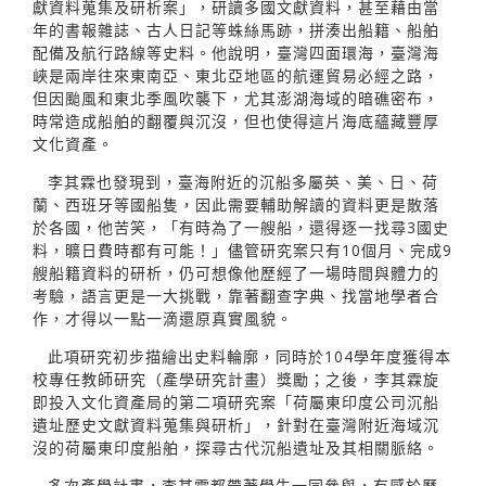
獻資料蒐集及研析案」，研讀多國文獻資料，甚至藉由當
年的書報雜誌、古人日記等蛛絲馬跡，拼湊出船籍、船舶
配備及航行路線等史料。他說明，臺灣四面環海，臺灣海
峽是兩岸往來東南亞、東北亞地區的航運貿易必經之路，
但因颱風和東北季風吹襲下，尤其澎湖海域的暗礁密布，
時常造成船舶的翻覆與沉沒，但也使得這片海底蘊藏豐厚
文化資產。
李其霖也發現到，臺海附近的沉船多屬英、美、日、荷
蘭、西班牙等國船隻，因此需要輔助解讀的資料更是散落
於各國，他苦笑，「有時為了一艘船，還得逐一找尋3國史
料，曠日費時都有可能！」儘管研究案只有10個月、完成9
艘船籍資料的研析，仍可想像他歷經了一場時間與體力的
考驗，語言更是一大挑戰，靠著翻查字典、找當地學者合
作，才得以一點一滴還原真實風貌。
此項研究初步描繪出史料輪廓，同時於104學年度獲得本
校專任教師研究（產學研究計畫）獎勵；之後，李其霖旋
即投入文化資產局的第二項研究案「荷屬東印度公司沉船
遺址歷史文獻資料蒐集與研析」，針對在臺灣附近海域沉
沒的荷屬東印度船舶，探尋古代沉船遺址及其相關脈絡。
多次產學計畫，李其霖都帶著學生一同參與，有感於歷