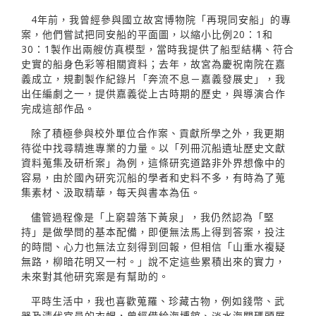
4年前，我曾經參與國立故宮博物院「再現同安船」的專
案，他們嘗試把同安船的平面圖，以縮小比例20：1和
30：1製作出兩艘仿真模型，當時我提供了船型結構、符合
史實的船身色彩等相關資料；去年，故宮為慶祝南院在嘉
義成立，規劃製作紀錄片「奔流不息－嘉義發展史」，我
出任編劇之一，提供嘉義從上古時期的歷史，與導演合作
完成這部作品。
除了積極參與校外單位合作案、貢獻所學之外，我更期
待從中找尋精進專業的力量。以「列冊沉船遺址歷史文獻
資料蒐集及研析案」為例，這條研究道路非外界想像中的
容易，由於國內研究沉船的學者和史料不多，有時為了蒐
集素材、汲取精華，每天與書本為伍。
儘管過程像是「上窮碧落下黃泉」，我仍然認為「堅
持」是做學問的基本配備，即便無法馬上得到答案，投注
的時間、心力也無法立刻得到回報，但相信「山重水複疑
無路，柳暗花明又一村。」說不定這些累積出來的實力，
未來對其他研究案是有幫助的。
平時生活中，我也喜歡蒐羅、珍藏古物，例如錢幣、武
器及清代官員的衣帽，曾經借給海博館、淡水海關碼頭展