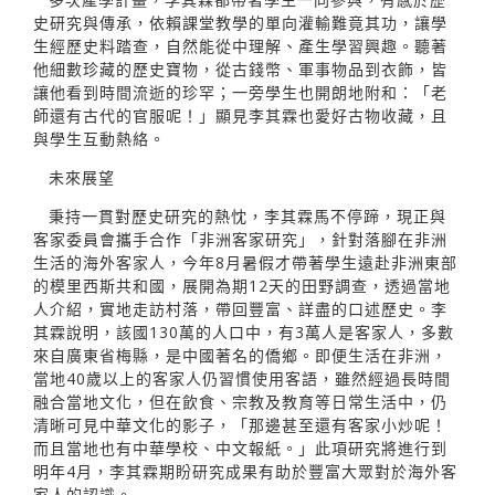
史研究與傳承，依賴課堂教學的單向灌輸難竟其功，讓學
生經歷史料踏查，自然能從中理解、產生學習興趣。聽著
他細數珍藏的歷史寶物，從古錢幣、軍事物品到衣飾，皆
讓他看到時間流逝的珍罕；一旁學生也開朗地附和：「老
師還有古代的官服呢！」顯見李其霖也愛好古物收藏，且
與學生互動熱絡。
未來展望
秉持一貫對歷史研究的熱忱，李其霖馬不停蹄，現正與
客家委員會攜手合作「非洲客家研究」，針對落腳在非洲
生活的海外客家人，今年8月暑假才帶著學生遠赴非洲東部
的模里西斯共和國，展開為期12天的田野調查，透過當地
人介紹，實地走訪村落，帶回豐富、詳盡的口述歷史。李
其霖說明，該國130萬的人口中，有3萬人是客家人，多數
來自廣東省梅縣，是中國著名的僑鄉。即便生活在非洲，
當地40歲以上的客家人仍習慣使用客語，雖然經過長時間
融合當地文化，但在飲食、宗教及教育等日常生活中，仍
清晰可見中華文化的影子，「那邊甚至還有客家小炒呢！
而且當地也有中華學校、中文報紙。」此項研究將進行到
明年4月，李其霖期盼研究成果有助於豐富大眾對於海外客
家人的認識。