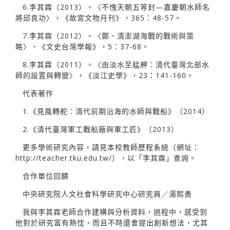
6.李其霖（2013）。〈不愧天朝五等封—嘉慶朝水師名
將邱良功〉，《故宮文物月刊》，365：48-57。
7.李其霖（2012）。〈鄭、清澎湖海戰的戰術與策
略〉，《文史台灣學報》，5：37-68。
8.李其霖（2011）。〈由淡水至艋舺：清代臺灣北部水
師的設置與轉變〉，《淡江史學》，23：141-160。
代表著作
1.《見風轉舵：清代前期沿海的水師與戰船》（2014）
2.《清代臺灣軍工戰船廠與軍工匠》（2013）
更多學術研究內容，請見本校教師歷程系統（網址：
http://teacher.tku.edu.tw/），以「李其霖」查詢。
合作單位回饋
中央研究院人文社會科學研究中心研究員／湯熙勇
我與李其霖老師合作建構與分析資料，過程中，感受到
他對於研究富有熱忱，而且不時還會提出創新想法，尤其