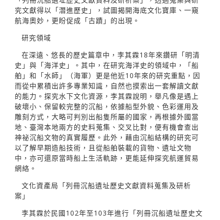
究文獻得以「潛進歷史」，試圖揭開海底文化寶庫、一窺
航海奧妙，更盼促成「古蹟」的出現。
研究領域
在深遠、悠長的歷史篇章中，李其霖18年來鑽研「明清
史」與「海洋史」。其中，在研究海洋史的領域中，「船
舶」和「水師」（海軍）更是他近10年來的研究重點，因
而從中累積出許多專業知識，自然也摸索出一套解讀文獻
的能力。探究水下文化資源，李其霖說明，舉凡像是遇上
破壞小、保留較完整的沉船，依據船型外貌、色彩運用及
雕刻方式，大略可判別出船隻所屬的國家，再根據外國當
地、臺灣本地兩方的史料蒐集、交叉比對，便有機會查出
神祕沉船文物的真實履歷。此外，藉由沉船結構的研究可
以了解早期造船技術，且從船舶裝載的貨物、遺址文物
中，亦可還原當時船上生活軌跡，更能延伸探究航運貿易
網絡。
文化資產局「列冊沉船遺址歷史文獻資料蒐集及研析
案」
李其霖於民國102年至103年進行「列冊沉船遺址歷史文