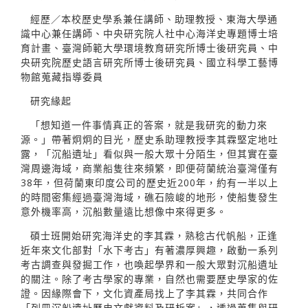
經歷／本校歷史學系兼任講師、助理教授、東海大學通
識中心兼任講師、中央研究院人社中心海洋史專題博士培
育計畫、臺灣師範大學環境教育研究所博士後研究員、中
央研究院歷史語言研究所博士後研究員、國立科學工藝博
物館蒐藏指導委員
研究緣起
「想知道一件事情真正的答案，就是我研究的動力來
源。」帶著炯炯的目光，歷史系助理教授李其霖堅定地吐
露，「沉船遺址」看似與一般大眾十分陌生，但其實在臺
灣周邊海域，商業船隻往來頻繁，即便荷蘭統治臺灣僅有
38年，但荷蘭東印度公司的歷史近200年，約有一半以上
的時間密集經過臺灣海域，礁石險峻的地形，使船隻發生
意外機率高，沉船數量遠比想像中來得更多。
碩士班開始研究海洋史的李其霖，熟稔古代帆船，正逢
近年來文化部對「水下考古」有著濃厚興趣，啟動一系列
考古調查與發掘工作，也喚起學界和一般大眾對沉船遺址
的關注。除了考古學家的專業，自然也需要歷史學家的佐
證。因緣際會下，文化資產局找上了李其霖，共同合作
「列冊沉船遺址歷史文獻資料及研析案」，透過蒐集與研