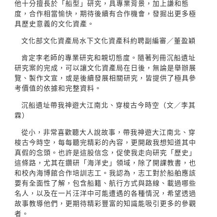
他十分擅長於「船型」研究，具專業背景，加上謙和態
度，合作相當愉快，期待後續有合作機會，發掘出更多極
具歷史意義的文化資產。
文化部文化資產局水下文化資產科約聘副編審／董盈穎
肯定李老師的專業研究和親切態度。隨著列冊沉船遺址
研究案的完成，可以讓文化資產局在日後，無論是舉辦展
覽、製作文宣，或是後續發展相關研究，皆提供了極具參
考價值的依據和完整資料。
沉船遺址帶我神遊大江南北、穿梭古今時空（文／李其
霖）
從小，非常喜歡聽大人說故事，帶我神遊大江南北、穿
梭古今時空，每每聽完精彩的內容，更開啟我想知道其中
真假的念頭。也許是這股信念，促使我走向研究「歷史」
這條路，尤其在鑽研「海洋史」領域，除了開課教書，也
和校內海博館合作培訓志工。我認為，志工對於船舶應該
要有全面性了解，包含船籍、航行方式與路線、載過哪些
名人，以及在一片汪洋中可能遭遇的各種情況，希望透過
故事教導他們，更期待精彩豐富的知識能吸引更多的參觀
者。