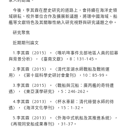
今後，李其霖在歷史研究的道路上，會持續在海洋史領
域耕耘、校外單位合作及擴展新議題，將環中國海域、船
艦等文獻特色及其關聯性納入研究視野與研究議題之中。
研究聚焦
近期期刊論文
1.李其霖（2015）。〈噍叭哖事件北部地區人員的招募
與背景分析〉，《臺南文獻》，8：131-145。
2.李其霖（2015）。〈清代澎湖水師戰船及戰術運
用〉，《第十屆科學史研討會彙刊》，10：85-99。
3.李其霖（2015）。〈戰船與沉船：廣丙艦的奇特遭
遇〉，《東亞漢學研究》，5：246-262。
4.李其霖（2013）。〈杯水車薪：清代綠營水師的待
遇〉，《海洋文化學刊》，15：1-32。
5.李其霖（2013）。〈外海中式帆船及其推進系統〉，
《再現同安船成果專刊》，31-37。