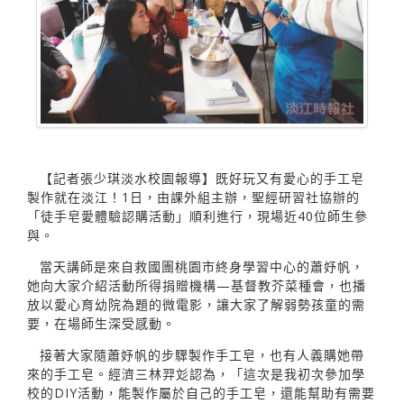
【記者張少琪淡水校園報導】既好玩又有愛心的手工皂
製作就在淡江！1日，由課外組主辦，聖經研習社協辦的
「徒手皂愛體驗認購活動」順利進行，現場近40位師生參
與。
當天講師是來自救國團桃園市終身學習中心的蕭妤帆，
她向大家介紹活動所得捐贈機構—基督教芥菜種會，也播
放以愛心育幼院為題的微電影，讓大家了解弱勢孩童的需
要，在場師生深受感動。
接著大家隨蕭妤帆的步驟製作手工皂，也有人義購她帶
來的手工皂。經濟三林羿彣認為，「這次是我初次參加學
校的DIY活動，能製作屬於自己的手工皂，還能幫助有需要