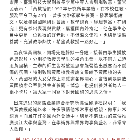
崇民、臺灣科技大學副校長李篤中等人皆到場致意。董崇
民表示：「黃教授於1992年研究所畢業後，在本校任教、
服務至今已有24年，曾多次帶領學生參賽、發表學術論
文，以及舉辦國際研討會議，教學認真、經驗豐富，在研
究上更有傑出表現與貢獻，屢獲國內外肯定。他在學生心
目中更是一位難得的好老師，不但溫文儒雅，也總是循循
善誘、充滿教學熱忱，希望黃教授一路好走。」
為哀悼黃國楨，開場先是靜默一分鐘，接著由學生播放
追思影片，分別從教授與學生的視角出發，以不同方式追
思黃國楨。主辦的師生皆希望追思會能營造出感念而不感
傷的氛圍，特別致贈黃國楨教授論文集給予黃國楨的夫
人，黃國楨的大女兒亦上臺感謝各界關心，會後則是開放
黃國楨辦公室供與會者參觀、悼念，也提供參與者每人一
張小卡片，讓大家一同寫下對黃國楨的思念之情。
出席追思的紡織產業綜合研究所協理邱勝福說明：「我
與黃教授認識以來，許多事情他常常事必躬親，做事非常
認真。而且在許多國內外會議中，總是不遺餘力的宣傳推
廣淡江大學與臺灣，在學術界與業界均享負盛名，非常令
人欽佩。」
NO.1026 |
更新時間：2018-05-03 |
點閱：