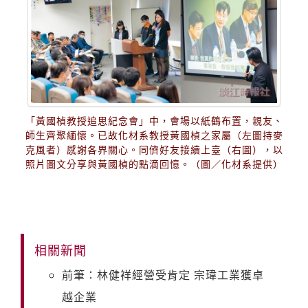
「黃國楨教授追思紀念會」中，會場以紙鶴布置，親友、
師生齊聚緬懷。已故化材系教授黃國楨之家屬（左圖持麥
克風者）感謝各界關心。同儕好友接續上臺（右圖），以
照片圖文分享與黃國楨的點滴回憶。（圖／化材系提供）
相關新聞
前筆：林健祥經營受肯定 宗瑋工業獲卓
越企業