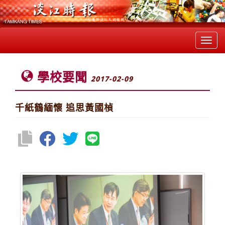
Toggl
navig
學校要聞
2017-02-09
千紙鶴緬懷 追思黃國楨