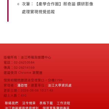
次筆：【產學合作圈】蔡奇謚 鑽研影像
處理實現視覺追蹤
版權所有：淡江時報與媒體中心
電話：02-26250584
傳真：02-26214169
建議使用 Chrome 瀏覽器
個資相關問題請洽受理窗口，分機2799
管理者：
潘劭愷
/ 建置單位：
淡江大學資訊處
更新日期：2026-08-06 10:21:43
線上人數：430
聯絡我們
法令規章
表格下載
工作流程
淡江時報網頁使用規則
個資蒐集聲明專區