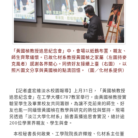
「黃國楨教授追思紀念會」中，會場以紙鶴布置，親友、
師生齊聚緬懷。已故化材系教授黃國楨之家屬（左圖持麥
克風者）感謝各界關心。同儕好友接續上臺（右圖），以
照片圖文分享與黃國楨的點滴回憶。（圖／化材系提供）
【記者盧宏維淡水校園報導】上月31日，「黃國楨教授
追思紀念會」在工學大樓E787教室舉行，由黃國楨教授實
驗室學生及畢業校友共同籌辦，為讓不克前來的師生、好
友也能一同緬懷黃國楨在教學與研究的熱忱與堅持，現場
另透過「淡江大學化材系」臉書直播追思會實況，總計逾
200位學業界親友、學生與會。
本校秘書長何啟東、工學院院長許輝煌、化材系主任董