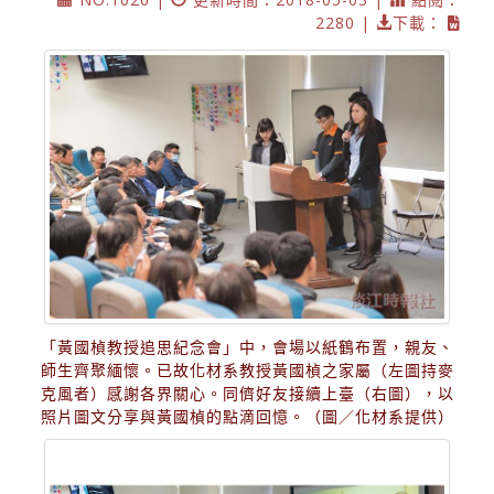
2280 |
下載：
「黃國楨教授追思紀念會」中，會場以紙鶴布置，親友、
師生齊聚緬懷。已故化材系教授黃國楨之家屬（左圖持麥
克風者）感謝各界關心。同儕好友接續上臺（右圖），以
照片圖文分享與黃國楨的點滴回憶。（圖／化材系提供）