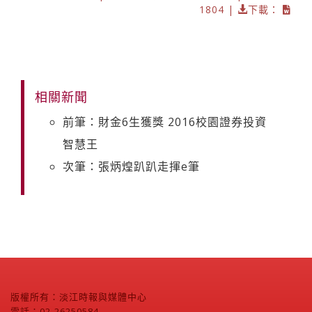
1804 |
下載：
相關新聞
前筆：財金6生獲獎 2016校園證券投資
智慧王
次筆：張炳煌趴趴走揮e筆
版權所有：淡江時報與媒體中心
電話：02-26250584