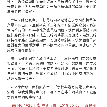
性，且現今學習朝多元化發展，電玩結合了社會、歷史及
未來想像，對於未來學門是一項突破傳統的學習，更可發
展出新思考模式。」
會中，陳建弘直言，打電玩向來是他在求學階段轉移課
業壓力的出口，直到研究所二年級才有創業的發想，透過
當時盛行的BBS平臺來聚集電玩同好，進而利用電腦、網
際網路與外界連結、成立巴哈姆特電玩資訊站。為讓巴哈
姆特在網路商業展露頭角，資訊站以創新、快速回應等來
面對強大的競爭對手，而不斷思考的力量更是陳建弘事業
成功的潛在關鍵。
陳建弘鼓勵同學勇於開創事業，「馬拉松有固定的長度
與路線，且多數是直線往前跑，但是人生的路線、速度及
方向是多元、精彩的，更有無限個可能，最重要的是找到
自己明確的未來，輕鬆、不放縱，且過程中所有的點滴，
終會成就一片天。」
未來學所碩一黃柏凱表示：「學校舉辦有關電玩產業的
演講，讓我覺得內容很不一樣，且在非主流教育下，更能
學習到新穎的事物。」
NO.1026 |
更新時間：2018-05-03 |
點閱：