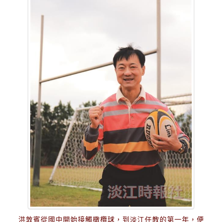
洪敦賓從國中開始接觸橄欖球，到淡江任教的第一年，便