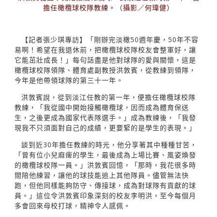
擔任橄欖球校隊教練。（攝影／何瑋健）
【記者張少琪專訪】「剛辦完淡橄50週年慶，50年不容
易啊！希望在我退休前，把橄欖球校隊校友會整軍好，讓
它能茁壯成長！」每句話盡是他對球隊的愛與關懷，這是
橄欖球校隊領隊、體育處副教授洪敦賓，從教練到領隊，
今年是他帶領球隊的第三十一年。
洪敦賓說，從到淡江任教的第一年，便擔任橄欖球校隊
教練，「我從國中開始接觸橄欖球，因而成為體育保送
生，之後更成為國家代表隊選手。」成為教練後，「我發
現我不只須面對自己的成績，更要緊的是學生的表現。」
談到近30年擔任教練的時光，他分享著其中種種甘苦，
「曾有位小兒麻痺的學生，最後成為上場比賽、風姿煥發
的橄欖球校隊一員。」洪敦賓回憶，「那時，我花很多時
間陪他練習，讓他的球技能追上其他隊員。儘管無法快
跑，但他同樣能夠防守、傳接球，成為對球隊有貢獻的球
員。」這位令洪敦賓印象深刻的校友李明洪，至今每個月
多會回來母校打球，精神令人感佩。