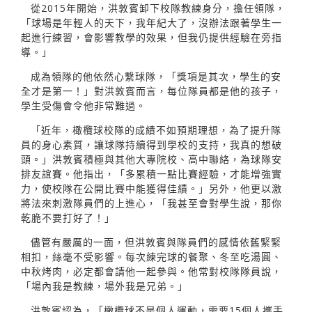
從2015年開始，洪敦賓卸下校隊教練身分，擔任領隊，
「球場是年輕人的天下，我年紀大了，沒辦法跟著學生一
起進行練習，會影響教學的效果，但我仍提供經驗在旁指
導。」
成為領隊的他依然心繫球隊，「獎項是其次，學生的安
全才是第一！」對洪敦賓而言，每位隊員都是他的孩子，
學生受傷會令他非常難過。
「近年，橄欖球校隊的成績不如預期理想，為了提升隊
員的身心素質，讓球隊持續得到學校的支持，我真的想破
頭。」洪敦賓積極與其他大專院校、高中聯絡，為球隊安
排友誼賽。他指出，「多累積一點比賽經驗，才能增強實
力，使校隊在公開比賽中能獲得佳績。」另外，他更以激
將法來刺激隊員們的上進心，「我甚至會對學生說，那你
乾脆不要打好了！」
儘管有嚴厲的一面，但洪敦賓與隊員們的感情依舊緊緊
相扣，絲毫不受影響。每次練完球的餐聚、冬至吃湯圓、
中秋烤肉，必定都會請他一起參與。他常對校隊隊員說，
「場內我是教練，場外我是兄弟。」
洪敦賓認為，「橄欖球不是個人運動，需要15個人攜手