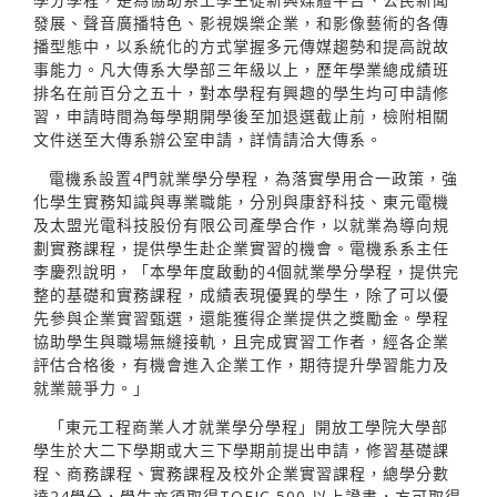
發展、聲音廣播特色、影視娛樂企業，和影像藝術的各傳
播型態中，以系統化的方式掌握多元傳媒趨勢和提高說故
事能力。凡大傳系大學部三年級以上，歷年學業總成績班
排名在前百分之五十，對本學程有興趣的學生均可申請修
習，申請時間為每學期開學後至加退選截止前，檢附相關
文件送至大傳系辦公室申請，詳情請洽大傳系。
電機系設置4門就業學分學程，為落實學用合一政策，強
化學生實務知識與專業職能，分別與康舒科技、東元電機
及太盟光電科技股份有限公司產學合作，以就業為導向規
劃實務課程，提供學生赴企業實習的機會。電機系系主任
李慶烈說明，「本學年度啟動的4個就業學分學程，提供完
整的基礎和實務課程，成績表現優異的學生，除了可以優
先參與企業實習甄選，還能獲得企業提供之獎勵金。學程
協助學生與職場無縫接軌，且完成實習工作者，經各企業
評估合格後，有機會進入企業工作，期待提升學習能力及
就業競爭力。」
「東元工程商業人才就業學分學程」開放工學院大學部
學生於大二下學期或大三下學期前提出申請，修習基礎課
程、商務課程、實務課程及校外企業實習課程，總學分數
達24學分，學生亦須取得TOEIC 500 以上證書，方可取得