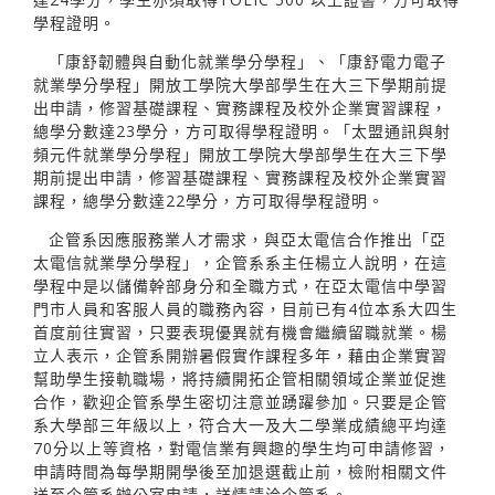
學程證明。
「康舒韌體與自動化就業學分學程」、「康舒電力電子
就業學分學程」開放工學院大學部學生在大三下學期前提
出申請，修習基礎課程、實務課程及校外企業實習課程，
總學分數達23學分，方可取得學程證明。「太盟通訊與射
頻元件就業學分學程」開放工學院大學部學生在大三下學
期前提出申請，修習基礎課程、實務課程及校外企業實習
課程，總學分數達22學分，方可取得學程證明。
企管系因應服務業人才需求，與亞太電信合作推出「亞
太電信就業學分學程」，企管系系主任楊立人說明，在這
學程中是以儲備幹部身分和全職方式，在亞太電信中學習
門市人員和客服人員的職務內容，目前已有4位本系大四生
首度前往實習，只要表現優異就有機會繼續留職就業。楊
立人表示，企管系開辦暑假實作課程多年，藉由企業實習
幫助學生接軌職場，將持續開拓企管相關領域企業並促進
合作，歡迎企管系學生密切注意並踴躍參加。只要是企管
系大學部三年級以上，符合大一及大二學業成績總平均達
70分以上等資格，對電信業有興趣的學生均可申請修習，
申請時間為每學期開學後至加退選截止前，檢附相關文件
送至企管系辦公室申請，詳情請洽企管系。