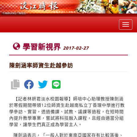
Toggl
navig
學習新視界
2017-02-27
陳劍涵率師資生赴越參訪
【記者林妍君淡水校園報導】師培中心助理教授陳劍涵
於寒假期間帶領12位師資生赴越南私立丁善理中學進行教
學參訪、實習，透過備課、試教、議課等過程，在短時間
內提升教學專業，嘗試將科技融入課程，且經由適當分組
學習，讓學生們真正成為學習主人。
陳劍涵表示，「一般人對於東南亞國家存有比較落後、