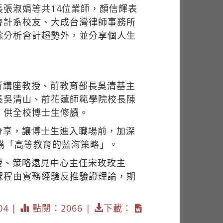
張淑娟等共14位業師，顏信輝表
會計系校友、大成台灣律師事務所
除分析會計趨勢外，並分享個人生
所講座教授、前教育部長吳清基主
長吳清山、前花蓮師範學院校長陳
，供全校博士生修讀。
分享，讓博士生進入職場前，加深
講「高等教育的藍海策略」。
授、策略遠見中心主任宋玫玫主
課程由實務經驗反推驗證理論，期
04 |
點閱：2066 |
下載：