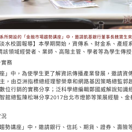
系所開設的「金融市場趨勢講座」中，邀請凱基銀行董事長魏寶生
淡水校園報導】本學期開始，資傳系、財金系、產經
請該領域經營者、業師、高階主管、學者等為學生傳
計實務
座」中，為使學生更了解資訊傳播產業發展，邀請資
主，由亞洲指標總經理黎榮章和網路基因策略總監郭
數位行銷的實務分享；泛科學總編輯鄭國威解說知識
智館總監陳松琳分享2017台北市燈節等策展經驗、
實況
趨勢講座」中，邀請銀行、信託、期貨、證券、壽險