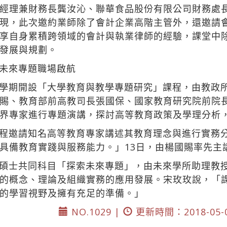
經理兼財務長龔汝沁、聯華食品股份有限公司財務處長
現，此次邀約業師除了會計企業高階主管外，還邀請
享自身累積跨領域的會計與執業律師的經驗，課堂中
發展與規劃。
未來專題職場啟航
學期開設「大學教育與教學專題研究」課程，由教政
賜、教育部前高教司長張國保、國家教育研究院前院
界專家進行專題演講，探討高等教育政策及學理分析
程邀請知名高等教育專家講述其教育理念與進行實務
具備教育實踐與服務能力。」13日，由楊國賜率先主
碩士共同科目「探索未來專題」，由未來學所助理教
的概念、理論及組織實務的應用發展。宋玫玫說，「
的學習視野及擁有充足的準備。」
NO.1029 |
更新時間：2018-05-