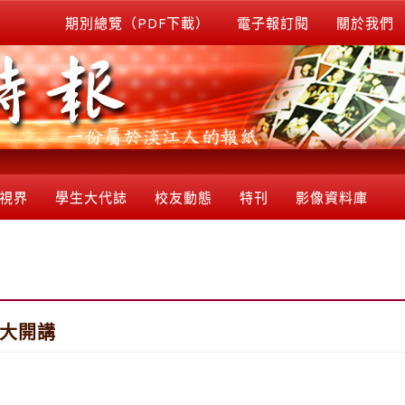
期別總覽（PDF下載）
電子報訂閱
關於我們
視界
學生大代誌
校友動態
特刊
影像資料庫
盛大開講