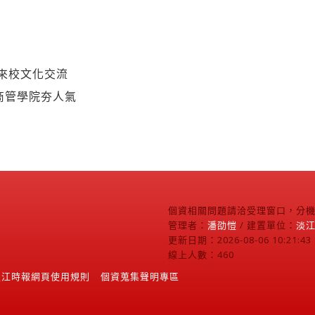
來校文化交流
商管學院夯人氣
個資相關問題請洽受理窗口，分機2
管理者：
潘劭愷
/ 建置單位：
淡
更新日期：2026-08-06 10:21:43
線上人數：460
淡江時報網頁使用規則
個資蒐集聲明專區