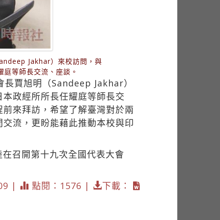
ndeep Jakhar）來校訪問，與
耀庭等師長交流、座談。
長賈旭明（Sandeep Jakhar）
日本政經所所長任耀庭等師長交
程前來拜訪，希望了解臺灣對於兩
間交流，更盼能藉此推動本校與印
陸在召開第十九次全國代表大會
09 |
點閱：1576 |
下載：