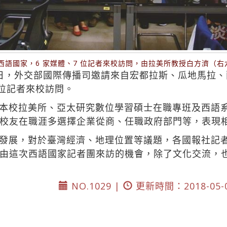
個西語國家，6 家媒體、7 位記者來校訪問，由拉美所教授白方濟（
日，外交部國際傳播司邀請來自宏都拉斯、瓜地馬拉
7位記者來校訪問。
本校拉美所、亞太研究數位學習碩士在職專班及西語
校友在職涯多選擇企業從商、任職政府部門等，表現
發展，對於臺灣經濟、地理位置等議題，各國報社記
由這次西語國家記者團來訪的機會，除了文化交流，
NO.1029 |
更新時間：2018-05-