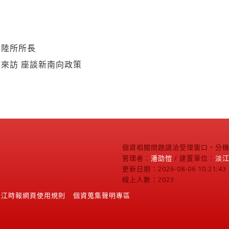
大陸所所長
來訪 座談新南向政策
個資相關問題請洽受理窗口，分機2
管理者：
潘劭愷
/ 建置單位：
淡
更新日期：2026-08-06 10:21:43
線上人數：2023
淡江時報網頁使用規則
個資蒐集聲明專區