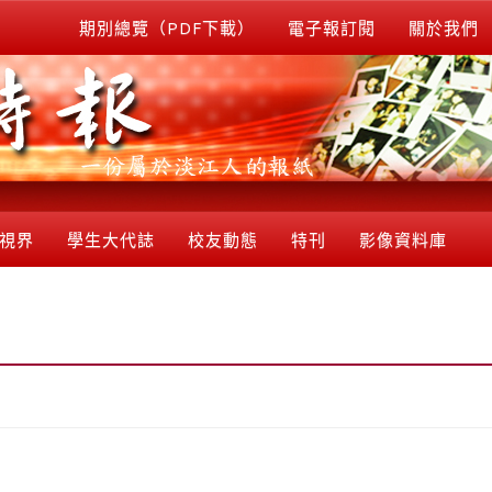
期別總覽（PDF下載）
電子報訂閱
關於我們
視界
學生大代誌
校友動態
特刊
影像資料庫