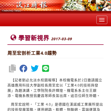
Toggl
navig
學習新視界
2017-03-09
周至宏剖析工業4.0趨勢
【記者劉必允淡水校園報導】本校機電系於2日邀請國立
高雄應用科技大學副校長周至宏以「工業4.0的技術與發
展」為題演講，工學院院長許輝煌、機電系系主任王銀
添、電機系教授翁慶昌等師長皆出席，逾百位師生聆聽。
周至宏說明，「工業 4.0」是德國在漢諾威工業展所提出
的技術發展策略，運用網路、軟體、物聯網、雲端運算及