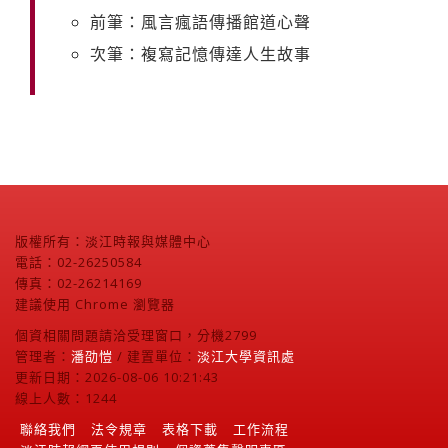
前筆：風言瘋語傳播館道心聲
次筆：複寫記憶傳達人生故事
版權所有：淡江時報與媒體中心
電話：02-26250584
傳真：02-26214169
建議使用 Chrome 瀏覽器
個資相關問題請洽受理窗口，分機2799
管理者：
潘劭愷
/ 建置單位：
淡江大學資訊處
更新日期：2026-08-06 10:21:43
線上人數：1244
聯絡我們
法令規章
表格下載
工作流程